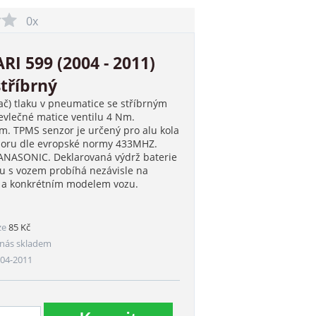
0x
I 599 (2004 - 2011)
tříbrný
ač) tlaku v pneumatice se stříbrným
vlečné matice ventilu 4 Nm.
. TPMS senzor je určený pro alu kola
nzoru dle evropské normy 433MHZ.
PANASONIC. Deklarovaná výdrž baterie
ru s vozem probíhá nezávisle na
m a konkrétním modelem vozu.
ze
85 Kč
nás skladem
004-2011