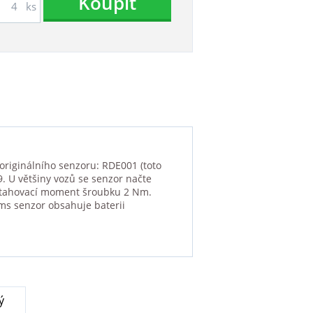
Koupit
ks
originálního senzoru: RDE001 (toto
. U většiny vozů se senzor načte
 Utahovací moment šroubku 2 Nm.
ms senzor obsahuje baterii
ý