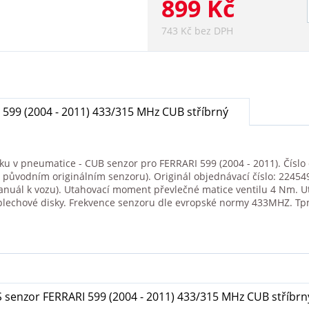
899 Kč
743 Kč bez DPH
599 (2004 - 2011) 433/315 MHz CUB stříbrný
ku v pneumatice - CUB senzor pro FERRARI 599 (2004 - 2011). Číslo 
 původním originálním senzoru). Originál objednávací číslo: 224549
 manuál k vozu). Utahovací moment převlečné matice ventilu 4 Nm.
 plechové disky. Frekvence senzoru dle evropské normy 433MHZ. Tp
 senzor FERRARI 599 (2004 - 2011) 433/315 MHz CUB stříbrn