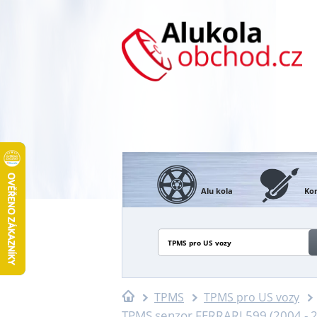
Alu kola
Kon
TPMS pro US vozy
TPMS
TPMS pro US vozy
TPMS senzor FERRARI 599 (2004 - 