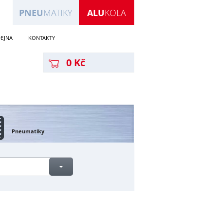
PNEU
MATIKY
ALU
KOLA
EJNA
KONTAKTY
0 Kč
Pneumatiky