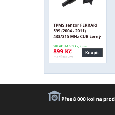
TPMS senzor FERRARI
599 (2004 - 2011)
433/315 MHz CUB černý
SKLADEM 659 ks, ihned
899 Kč
Koupit
743 Kč bez DPH
Přes 8 000 kol na prod