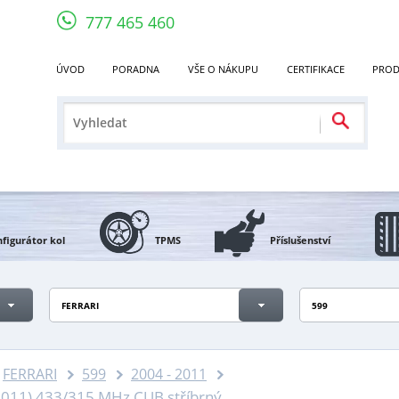
777 465 460
ÚVOD
PORADNA
VŠE O NÁKUPU
CERTIFIKACE
PROD
figurátor kol
TPMS
Příslušenství
FERRARI
599
FERRARI
599
2004 - 2011
2011) 433/315 MHz CUB stříbrný