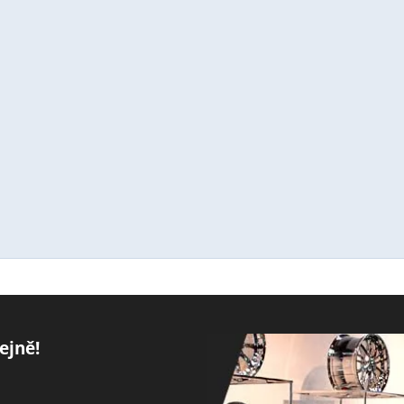
ejně!