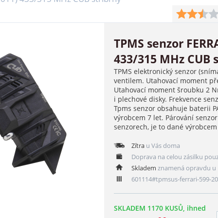
TPMS senzor FERRAR
433/315 MHz CUB s
TPMS elektronický senzor (sním
ventilem. Utahovací moment pře
Utahovací moment šroubku 2 Nm
i plechové disky. Frekvence se
Tpms senzor obsahuje baterii 
výrobcem 7 let. Párování senzo
senzorech, je to dané výrobce
Zítra
u Vás doma
Doprava na celou zásilku pou
Skladem
znamená opravdu u 
601114#tpmsus-ferrari-599-2
SKLADEM 1170 KUSŮ, ihned