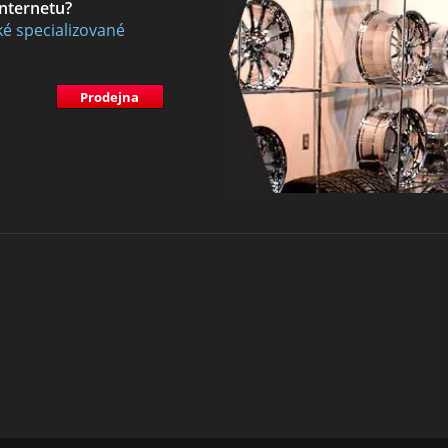
internetu?
ké specializované
Prodejna