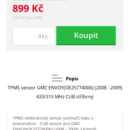
899 Kč
743 Kč bez DPH
Koupit
ks
Popis
TPMS senzor GMC ENVOY(OE25774006) (2008 - 2009)
433/315 MHz CUB stříbrný
TPMS elektronický senzor (snímač) tlaku v
pneumatice - CUB senzor pro GMC
ENVOY(OE25774006) (2008 - 2009). Originál