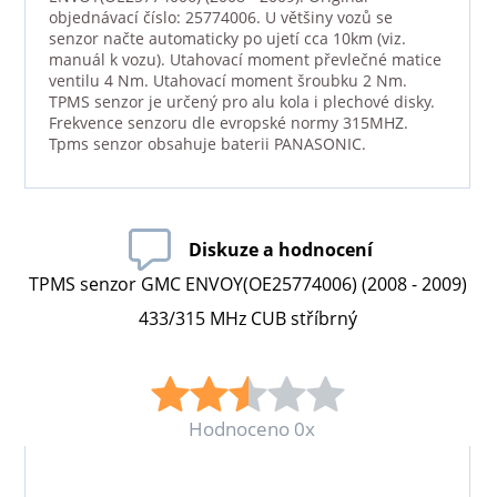
objednávací číslo: 25774006. U většiny vozů se
senzor načte automaticky po ujetí cca 10km (viz.
manuál k vozu). Utahovací moment převlečné matice
ventilu 4 Nm. Utahovací moment šroubku 2 Nm.
TPMS senzor je určený pro alu kola i plechové disky.
Frekvence senzoru dle evropské normy 315MHZ.
Tpms senzor obsahuje baterii PANASONIC.
Diskuze a hodnocení
TPMS senzor GMC ENVOY(OE25774006) (2008 - 2009)
433/315 MHz CUB stříbrný
Hodnoceno 0x