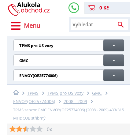
0 Kč
Menu
TPMS pro US vozy
GMC
ENVOY(OE25774006)
TPMS
TPMS pro US vozy
GMC
ENVOY(OE25774006)
2008 - 2009
TPMS senzor GMC ENVOY(OE25774006) (2008 - 2009) 433/315
MHz CUB stříbrný
0x