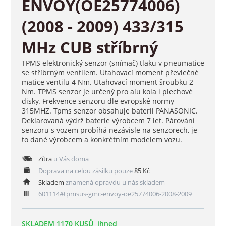
ENVOY(OE25774006)
(2008 - 2009) 433/315
MHz CUB stříbrný
TPMS elektronický senzor (snímač) tlaku v pneumatice
se stříbrným ventilem. Utahovací moment převlečné
matice ventilu 4 Nm. Utahovací moment šroubku 2
Nm. TPMS senzor je určený pro alu kola i plechové
disky. Frekvence senzoru dle evropské normy
315MHZ. Tpms senzor obsahuje baterii PANASONIC.
Deklarovaná výdrž baterie výrobcem 7 let. Párování
senzoru s vozem probíhá nezávisle na senzorech, je
to dané výrobcem a konkrétním modelem vozu.
Zítra
u Vás doma
Doprava na celou zásilku pouze
85 Kč
Skladem
znamená opravdu u nás skladem
601114#tpmsus-gmc-envoy-oe25774006-2008-2009
SKLADEM 1170 KUSŮ, ihned