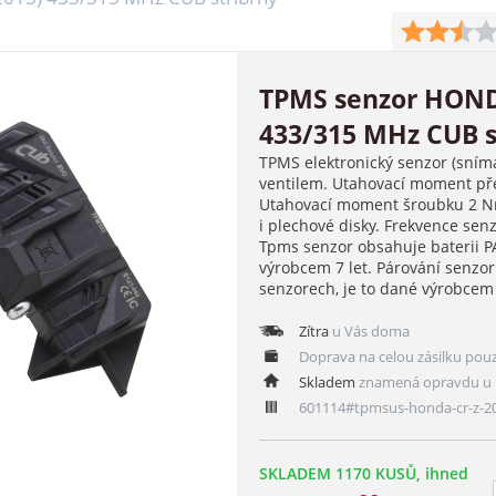
TPMS senzor HONDA
433/315 MHz CUB s
TPMS elektronický senzor (sním
ventilem. Utahovací moment pře
Utahovací moment šroubku 2 Nm
i plechové disky. Frekvence se
Tpms senzor obsahuje baterii 
výrobcem 7 let. Párování senzo
senzorech, je to dané výrobce
Zítra
u Vás doma
Doprava na celou zásilku pou
Skladem
znamená opravdu u 
601114#tpmsus-honda-cr-z-2
SKLADEM 1170 KUSŮ, ihned