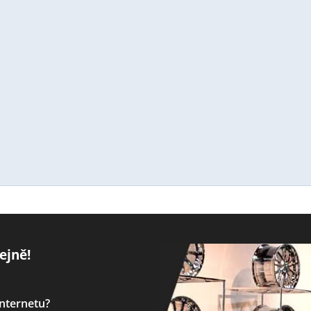
ejně!
internetu?