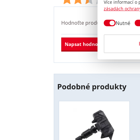
Více informací o
zásadách ochran
Hodnoťte produkt
TPMS senzor H
Nutné
Napsat hodnocení
Podobné produkty