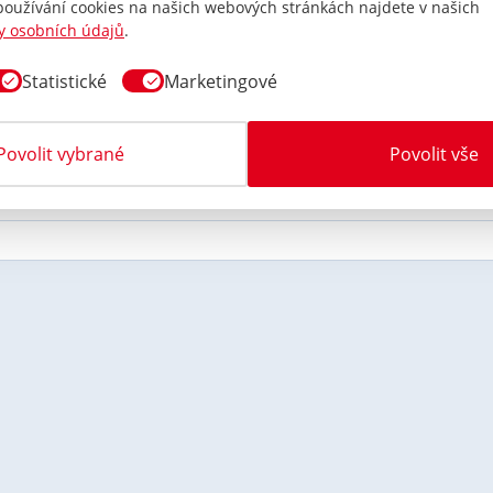
 používání cookies na našich webových stránkách najdete v našich
y osobních údajů
.
ONDA CR-Z (2011 - 2015) 433/315 MHz CUB stříbrný
jako pr
Statistické
Marketingové
Povolit vybrané
Povolit vše