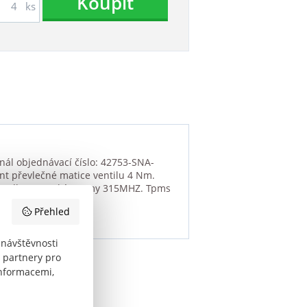
Koupit
ks
nál objednávací číslo: 42753-SNA-
nt převlečné matice ventilu 4 Nm.
oru dle evropské normy 315MHZ. Tpms
Přehled
 návštěvnosti
 partnery pro
informacemi,
ný