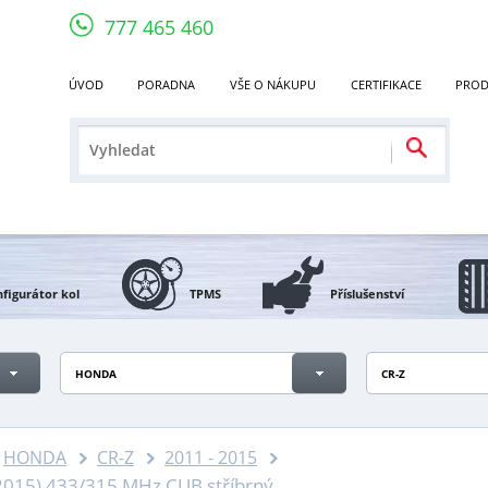
777 465 460
ÚVOD
PORADNA
VŠE O NÁKUPU
CERTIFIKACE
PROD
figurátor kol
TPMS
Příslušenství
HONDA
CR-Z
HONDA
CR-Z
2011 - 2015
2015) 433/315 MHz CUB stříbrný