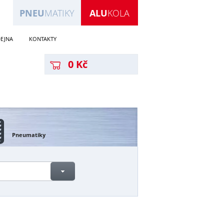
PNEU
MATIKY
ALU
KOLA
EJNA
KONTAKTY
0 Kč
Pneumatiky