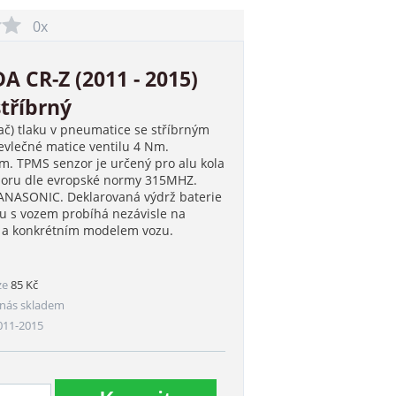
0x
 CR-Z (2011 - 2015)
tříbrný
ač) tlaku v pneumatice se stříbrným
vlečné matice ventilu 4 Nm.
. TPMS senzor je určený pro alu kola
nzoru dle evropské normy 315MHZ.
PANASONIC. Deklarovaná výdrž baterie
ru s vozem probíhá nezávisle na
m a konkrétním modelem vozu.
ze
85 Kč
nás skladem
011-2015