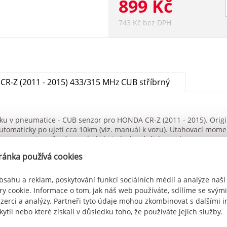
899 Kč
743 Kč bez DPH
R-Z (2011 - 2015) 433/315 MHz CUB stříbrný
aku v pneumatice - CUB senzor pro HONDA CR-Z (2011 - 2015). Origi
automaticky po ujetí cca 10km (viz. manuál k vozu). Utahovací mome
 senzor je určený pro alu kola i plechové disky. Frekvence senz
ránka používá cookies
bsahu a reklam, poskytování funkcí sociálních médií a analýze naší
y cookie. Informace o tom, jak náš web používáte, sdílíme se svými
nzerci a analýzy. Partneři tyto údaje mohou zkombinovat s dalšími 
 senzor HONDA CR-Z (2011 - 2015) 433/315 MHz CUB stříbr
kytli nebo které získali v důsledku toho, že používáte jejich služby.
ceno 0x