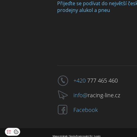
Přijeďte se podívat do největší čes
prodejny alukol a pneu
+420
777 465 460
info@
racing-line.cz
Facebook
Mapa stránek
|
Spolufinancování EU
|
Login