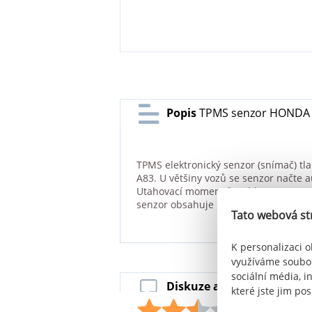
Popis
TPMS senzor HONDA C
TPMS elektronický senzor (snímač) tl
A83. U většiny vozů se senzor načte 
Utahovací moment šroubku 2 Nm. TPMS
senzor obsahuje baterii PANASONIC.
Tato webová st
K personalizaci o
využíváme soubor
sociální média, i
Diskuze a hodnocení
TPMS
které jste jim pos
Hodno