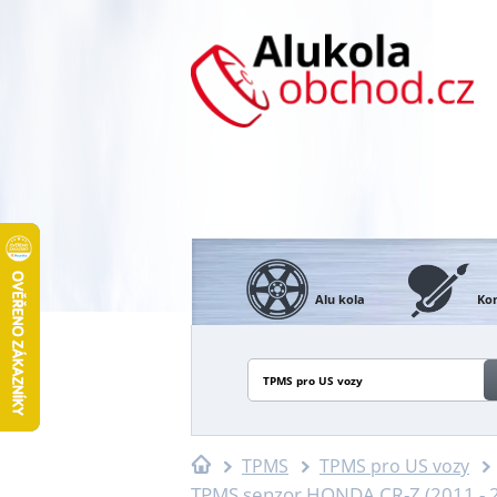
Alu kola
Kon
TPMS pro US vozy
TPMS
TPMS pro US vozy
TPMS senzor HONDA CR-Z (2011 - 