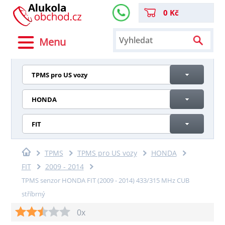
0 Kč
Menu
TPMS pro US vozy
HONDA
FIT
TPMS
TPMS pro US vozy
HONDA
FIT
2009 - 2014
TPMS senzor HONDA FIT (2009 - 2014) 433/315 MHz CUB
stříbrný
0x