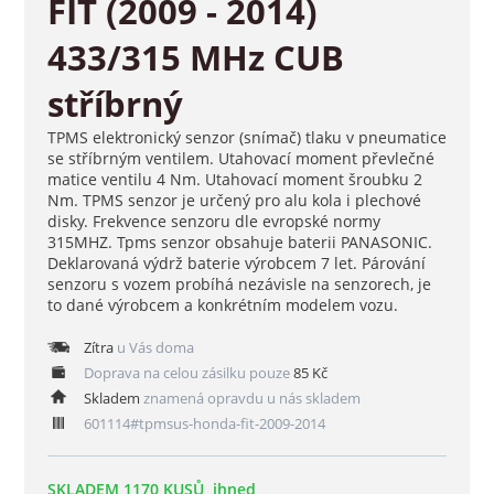
FIT (2009 - 2014)
433/315 MHz CUB
stříbrný
TPMS elektronický senzor (snímač) tlaku v pneumatice
se stříbrným ventilem. Utahovací moment převlečné
matice ventilu 4 Nm. Utahovací moment šroubku 2
Nm. TPMS senzor je určený pro alu kola i plechové
disky. Frekvence senzoru dle evropské normy
315MHZ. Tpms senzor obsahuje baterii PANASONIC.
Deklarovaná výdrž baterie výrobcem 7 let. Párování
senzoru s vozem probíhá nezávisle na senzorech, je
to dané výrobcem a konkrétním modelem vozu.
Zítra
u Vás doma
Doprava na celou zásilku pouze
85 Kč
Skladem
znamená opravdu u nás skladem
601114#tpmsus-honda-fit-2009-2014
SKLADEM 1170 KUSŮ, ihned