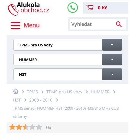
0 Kč
Menu
TPMS pro US vozy
HUMMER
H3T
TPMS
TPMS pro US vozy
HUMMER
H3T
2009 - 2010
TPMS senzor HUMMER H3T (2009 - 2010) 433/315 MHz CUB
stříbrný
0x