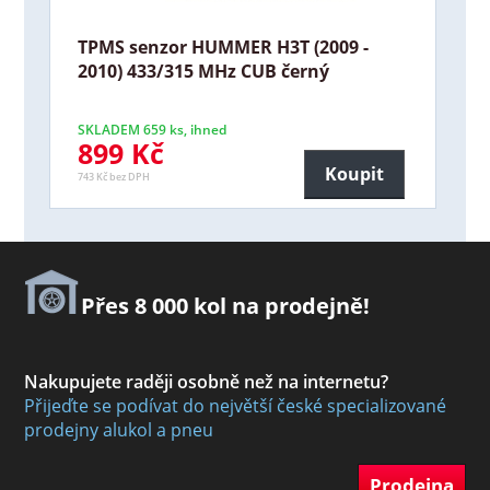
TPMS senzor HUMMER H3T (2009 -
2010) 433/315 MHz CUB černý
SKLADEM 659 ks, ihned
899 Kč
Koupit
743 Kč bez DPH
Přes 8 000 kol na prodejně!
Nakupujete raději osobně než na internetu?
Přijeďte se podívat do největší české specializované
prodejny alukol a pneu
Prodejna