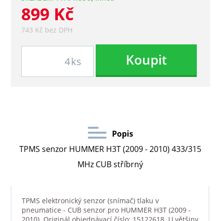
899 Kč
743 Kč bez DPH
Koupit
ks
Popis
TPMS senzor HUMMER H3T (2009 - 2010) 433/315
MHz CUB stříbrný
TPMS elektronický senzor (snímač) tlaku v
pneumatice - CUB senzor pro HUMMER H3T (2009 -
2010). Originál objednávací číslo: 15122618. U většiny