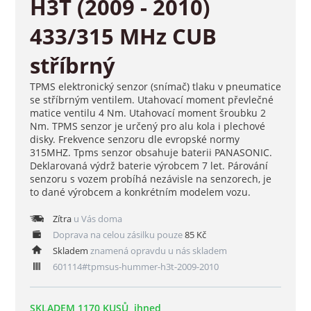
H3T (2009 - 2010)
433/315 MHz CUB
stříbrný
TPMS elektronický senzor (snímač) tlaku v pneumatice
se stříbrným ventilem. Utahovací moment převlečné
matice ventilu 4 Nm. Utahovací moment šroubku 2
Nm. TPMS senzor je určený pro alu kola i plechové
disky. Frekvence senzoru dle evropské normy
315MHZ. Tpms senzor obsahuje baterii PANASONIC.
Deklarovaná výdrž baterie výrobcem 7 let. Párování
senzoru s vozem probíhá nezávisle na senzorech, je
to dané výrobcem a konkrétním modelem vozu.
Zítra
u Vás doma
Doprava na celou zásilku pouze
85 Kč
Skladem
znamená opravdu u nás skladem
601114#tpmsus-hummer-h3t-2009-2010
SKLADEM 1170 KUSŮ, ihned