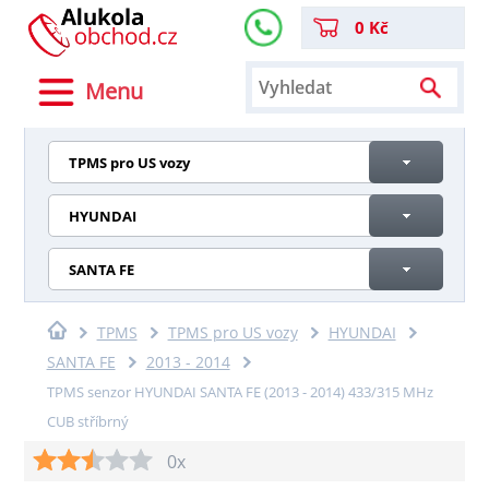
0 Kč
Menu
TPMS pro US vozy
HYUNDAI
SANTA FE
TPMS
TPMS pro US vozy
HYUNDAI
SANTA FE
2013 - 2014
TPMS senzor HYUNDAI SANTA FE (2013 - 2014) 433/315 MHz
CUB stříbrný
0x