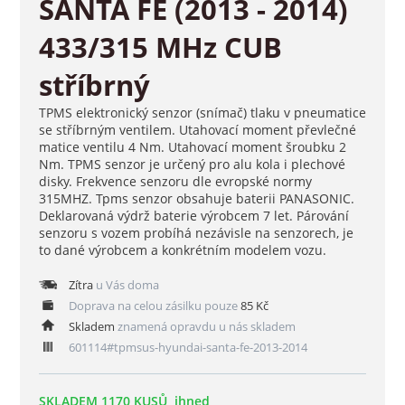
SANTA FE (2013 - 2014)
433/315 MHz CUB
stříbrný
TPMS elektronický senzor (snímač) tlaku v pneumatice
se stříbrným ventilem. Utahovací moment převlečné
matice ventilu 4 Nm. Utahovací moment šroubku 2
Nm. TPMS senzor je určený pro alu kola i plechové
disky. Frekvence senzoru dle evropské normy
315MHZ. Tpms senzor obsahuje baterii PANASONIC.
Deklarovaná výdrž baterie výrobcem 7 let. Párování
senzoru s vozem probíhá nezávisle na senzorech, je
to dané výrobcem a konkrétním modelem vozu.
Zítra
u Vás doma
Doprava na celou zásilku pouze
85 Kč
Skladem
znamená opravdu u nás skladem
601114#tpmsus-hyundai-santa-fe-2013-2014
SKLADEM 1170 KUSŮ, ihned