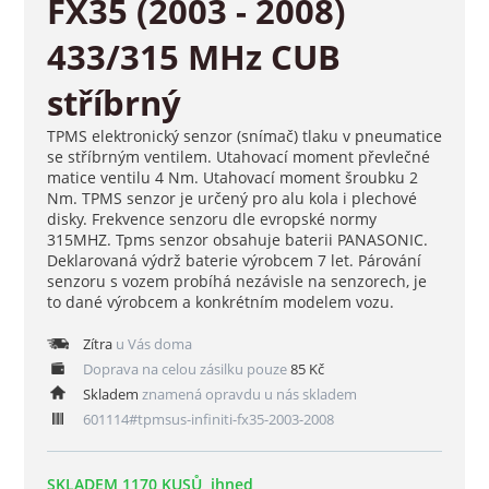
FX35 (2003 - 2008)
433/315 MHz CUB
stříbrný
TPMS elektronický senzor (snímač) tlaku v pneumatice
se stříbrným ventilem. Utahovací moment převlečné
matice ventilu 4 Nm. Utahovací moment šroubku 2
Nm. TPMS senzor je určený pro alu kola i plechové
disky. Frekvence senzoru dle evropské normy
315MHZ. Tpms senzor obsahuje baterii PANASONIC.
Deklarovaná výdrž baterie výrobcem 7 let. Párování
senzoru s vozem probíhá nezávisle na senzorech, je
to dané výrobcem a konkrétním modelem vozu.
Zítra
u Vás doma
Doprava na celou zásilku pouze
85 Kč
Skladem
znamená opravdu u nás skladem
601114#tpmsus-infiniti-fx35-2003-2008
SKLADEM 1170 KUSŮ, ihned