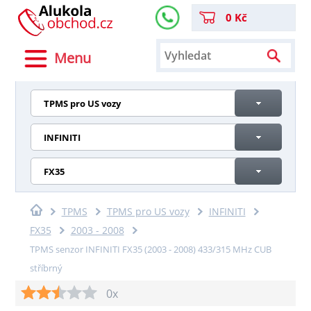
0 Kč
Menu
TPMS pro US vozy
INFINITI
FX35
TPMS
TPMS pro US vozy
INFINITI
FX35
2003 - 2008
TPMS senzor INFINITI FX35 (2003 - 2008) 433/315 MHz CUB
stříbrný
0x