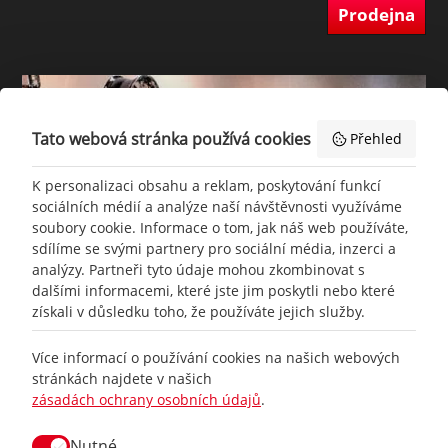
Prodejna
Tato webová stránka používá cookies
Přehled
K personalizaci obsahu a reklam, poskytování funkcí
sociálních médií a analýze naší návštěvnosti využíváme
soubory cookie. Informace o tom, jak náš web používáte,
sdílíme se svými partnery pro sociální média, inzerci a
analýzy. Partneři tyto údaje mohou zkombinovat s
dalšími informacemi, které jste jim poskytli nebo které
získali v důsledku toho, že používáte jejich služby.
+420
777 465 460
Více informací o používání cookies na našich webových
stránkách najdete v našich
zásadách ochrany osobních údajů
.
info@
racing-line.cz
Nutné