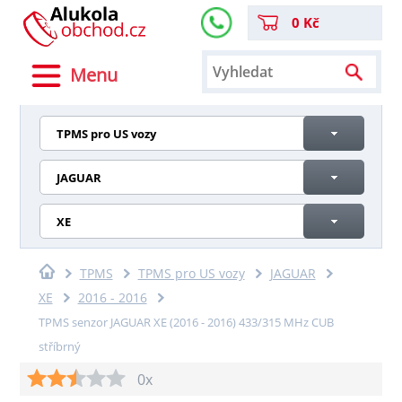
0 Kč
Menu
TPMS pro US vozy
JAGUAR
XE
TPMS
TPMS pro US vozy
JAGUAR
XE
2016 - 2016
TPMS senzor JAGUAR XE (2016 - 2016) 433/315 MHz CUB
stříbrný
0x