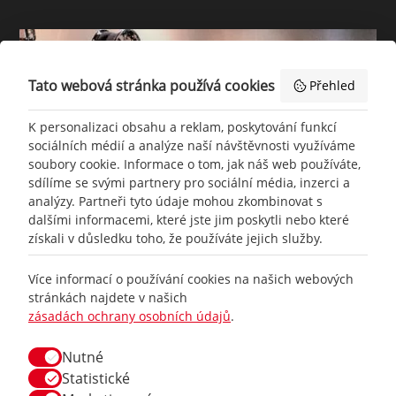
Tato webová stránka používá cookies
Přehled
K personalizaci obsahu a reklam, poskytování funkcí
sociálních médií a analýze naší návštěvnosti využíváme
soubory cookie. Informace o tom, jak náš web používáte,
sdílíme se svými partnery pro sociální média, inzerci a
analýzy. Partneři tyto údaje mohou zkombinovat s
dalšími informacemi, které jste jim poskytli nebo které
získali v důsledku toho, že používáte jejich služby.
+420
777 465 460
Více informací o používání cookies na našich webových
stránkách najdete v našich
zásadách ochrany osobních údajů
.
info@
racing-line.cz
Nutné
Facebook
Statistické