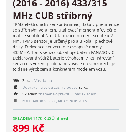
(2016 - 2016) 433/315
MHz CUB stříbrný
TPMS elektronický senzor (snímač) tlaku v pneumatice
se stříbrným ventilem. Utahovací moment převlečné
matice ventilu 4 Nm. Utahovací moment šroubku 2
Nm. TPMS senzor je určený pro alu kola i plechové
disky. Frekvence senzoru dle evropské normy
433MHZ. Tpms senzor obsahuje baterii PANASONIC.
Deklarovaná výdrž baterie výrobcem 7 let. Párování
senzoru s vozem probíhá nezávisle na senzorech, je
to dané výrobcem a konkrétním modelem vozu.
Zítra
u Vás doma
Doprava na celou zásilku pouze
85 Kč
Skladem
znamená opravdu u nás skladem
601114#tpmsus-jaguar-xe-2016-2016
SKLADEM 1170 KUSŮ, ihned
899 Kč