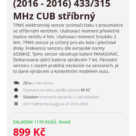
(2016 - 2016) 433/315
MHz CUB stříbrný
TPMS elektronický senzor (snímač) tlaku v pneumatice
se stříbrným ventilem. Utahovací moment převlečné
matice ventilu 4 Nm. Utahovací moment šroubku 2
Nm. TPMS senzor je určený pro alu kola i plechové
disky. Frekvence senzoru dle evropské normy
433MHZ. Tpms senzor obsahuje baterii PANASONIC.
Deklarovaná výdrž baterie výrobcem 7 let. Párování
senzoru s vozem probíhá nezávisle na senzorech, je
to dané výrobcem a konkrétním modelem vozu.
Zítra
u Vás doma
Doprava na celou zásilku pouze
85 Kč
Skladem
znamená opravdu u nás skladem
601114#tpmsus-jaguar-xf-2016-2016
SKLADEM 1170 KUSŮ, ihned
899 Kč