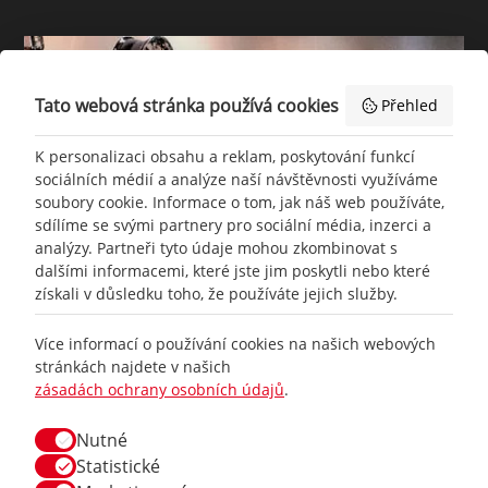
Tato webová stránka používá cookies
Přehled
K personalizaci obsahu a reklam, poskytování funkcí
sociálních médií a analýze naší návštěvnosti využíváme
soubory cookie. Informace o tom, jak náš web používáte,
sdílíme se svými partnery pro sociální média, inzerci a
analýzy. Partneři tyto údaje mohou zkombinovat s
dalšími informacemi, které jste jim poskytli nebo které
získali v důsledku toho, že používáte jejich služby.
+420
777 465 460
Více informací o používání cookies na našich webových
stránkách najdete v našich
zásadách ochrany osobních údajů
.
info@
racing-line.cz
Nutné
Facebook
Statistické