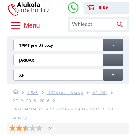
0 Kč
Menu
TPMS pro US vozy
JAGUAR
XF
TPMS
TPMS pro US vozy
JAGUAR
XF
2016 - 2016
TPMS senzor JAGUAR XF (2016 - 2016) 433/315 MHz CUB
stříbrný
0x