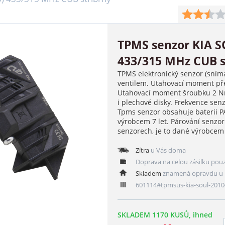
TPMS senzor KIA SO
433/315 MHz CUB s
TPMS elektronický senzor (sním
ventilem. Utahovací moment pře
Utahovací moment šroubku 2 Nm
i plechové disky. Frekvence se
Tpms senzor obsahuje baterii 
výrobcem 7 let. Párování senzo
senzorech, je to dané výrobce
Zítra
u Vás doma
Doprava na celou zásilku pou
Skladem
znamená opravdu u 
601114#tpmsus-kia-soul-2010
SKLADEM 1170 KUSŮ, ihned