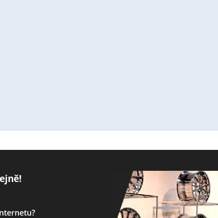
ejně!
internetu?