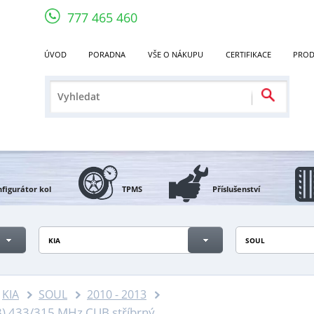
777 465 460
ÚVOD
PORADNA
VŠE O NÁKUPU
CERTIFIKACE
PROD
figurátor kol
TPMS
Příslušenství
KIA
SOUL
KIA
SOUL
2010 - 2013
3) 433/315 MHz CUB stříbrný