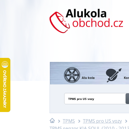
Alu kola
Kon
TPMS pro US vozy
TPMS
TPMS pro US vozy
TPMS senzor KIA SOUL (2010 - 201