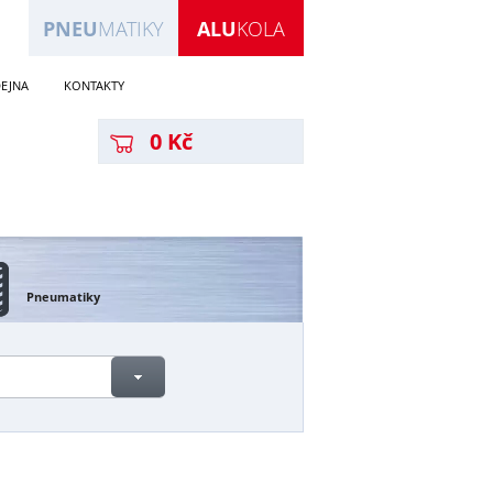
PNEU
MATIKY
ALU
KOLA
EJNA
KONTAKTY
0 Kč
Pneumatiky