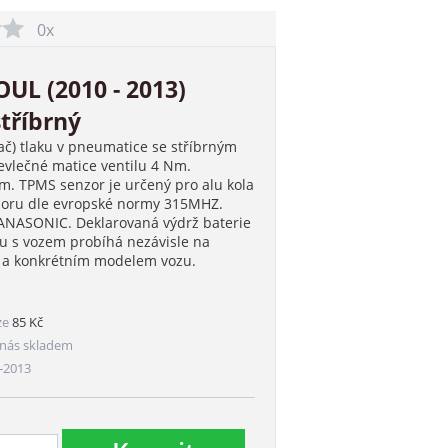
0x
UL (2010 - 2013)
tříbrný
ač) tlaku v pneumatice se stříbrným
vlečné matice ventilu 4 Nm.
. TPMS senzor je určený pro alu kola
nzoru dle evropské normy 315MHZ.
PANASONIC. Deklarovaná výdrž baterie
ru s vozem probíhá nezávisle na
m a konkrétním modelem vozu.
ze
85 Kč
nás skladem
-2013