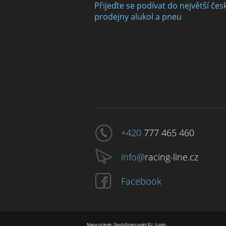
Přijeďte se podívat do největší čes
prodejny alukol a pneu
+420
777 465 460
info@
racing-line.cz
Facebook
Mapa stránek
|
Spolufinancování EU
|
Login