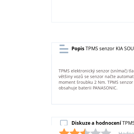
Popis
TPMS senzor KIA SOUL
TPMS elektronický senzor (snímač) tl
většiny vozů se senzor načte automat
moment šroubku 2 Nm. TPMS senzor je
obsahuje baterii PANASONIC.
Diskuze a hodnocení
TPMS
Hodno