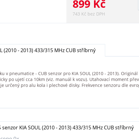
899 Kč
743 Kč bez DPH
 (2010 - 2013) 433/315 MHz CUB stříbrný
aku v pneumatice - CUB senzor pro KIA SOUL (2010 - 2013). Originál
icky po ujetí cca 10km (viz. manuál k vozu). Utahovací moment pře
 určený pro alu kola i plechové disky. Frekvence senzoru dle ev
 senzor KIA SOUL (2010 - 2013) 433/315 MHz CUB stříbrný
ceno 0x