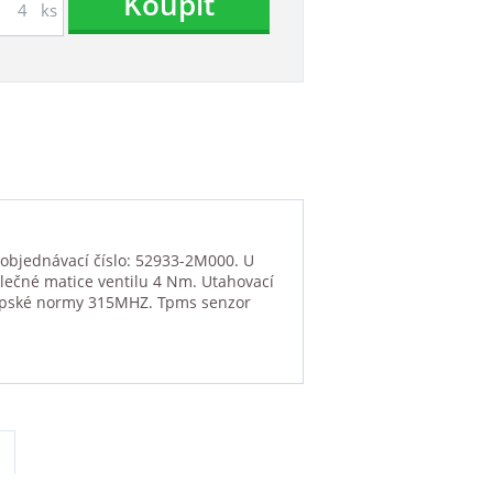
Koupit
ks
 objednávací číslo: 52933-2M000. U
vlečné matice ventilu 4 Nm. Utahovací
ropské normy 315MHZ. Tpms senzor