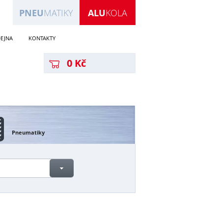
PNEU
MATIKY
ALU
KOLA
EJNA
KONTAKTY
0 Kč
Pneumatiky