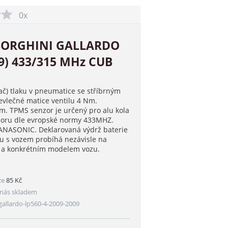
0x
BORGHINI GALLARDO
09) 433/315 MHz CUB
ač) tlaku v pneumatice se stříbrným
vlečné matice ventilu 4 Nm.
. TPMS senzor je určený pro alu kola
nzoru dle evropské normy 433MHZ.
PANASONIC. Deklarovaná výdrž baterie
ru s vozem probíhá nezávisle na
m a konkrétním modelem vozu.
ze
85 Kč
nás skladem
allardo-lp560-4-2009-2009