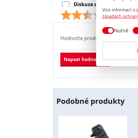
Diskuze a hodnocení
TPMS
Více informací o
Hodno
zásadách ochran
Nutné
Hodnoťte produkt
TPMS senzor L
Napsat hodnocení
Podobné produkty