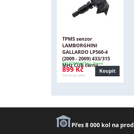
TPMS senzor
LAMBORGHINI
GALLARDO LP560-4
(2009 - 2009) 433/315
SKLADEM 675 ks, ihned
MHz CUB černý
899 Kč
Koupit
743 Kč bez DPH
Přes 8 000 kol na prod