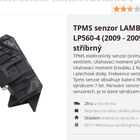
TPMS senzor LAM
LP560-4 (2009 - 20
stříbrný
TPMS elektronický senzor (sním
ventilem. Utahovací moment pře
Utahovací moment šroubku 2 Nm
i plechové disky. Frekvence se
Tpms senzor obsahuje baterii 
výrobcem 7 let. Párování senzo
senzorech, je to dané výrobce
Zítra
u Vás doma
Doprava na celou zásilku pou
Skladem
znamená opravdu u 
601114#tpmsus-lamborghini-g