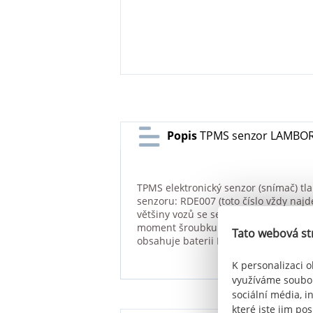
Popis
TPMS senzor LAMBORG
TPMS elektronický senzor (snímač) t
senzoru: RDE007 (toto číslo vždy naj
většiny vozů se senzor načte automat
moment šroubku 2 Nm. TPMS senzor je
Tato webová st
obsahuje baterii PANASONIC.
K personalizaci o
využíváme soubor
sociální média, i
které jste jim pos