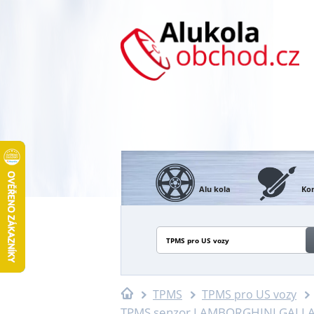
Alu kola
Kon
TPMS pro US vozy
TPMS
TPMS pro US vozy
TPMS senzor LAMBORGHINI GALLARD