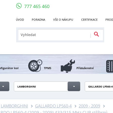
777 465 460
ÚVOD
PORADNA
VŠE O NÁKUPU
CERTIFIKACE
PROD
figurátor kol
TPMS
Příslušenství
LAMBORGHINI
GALLARDO LP560-4
LAMBORGHINI
GALLARDO LP560-4
2009 - 2009
O LP560-4 (2009 - 2009) 433/315 MHz CUB stříbrný