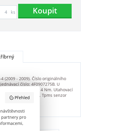
Koupit
ks
říbrný
(2009 - 2009). Číslo originálního
jednávací číslo: 4F0907275B. U
vlečné matice ventilu 4 Nm. Utahovací
ropské normy 433MHZ. Tpms senzor
Přehled
 návštěvnosti
 partnery pro
informacemi,