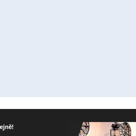
ejně!