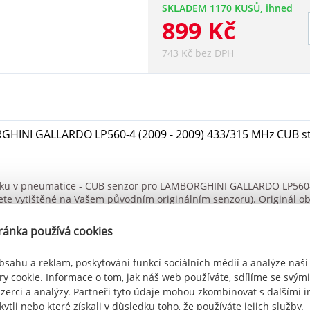
SKLADEM 1170 KUSŮ, ihned
899 Kč
743 Kč bez DPH
HINI GALLARDO LP560-4 (2009 - 2009) 433/315 MHz CUB st
laku v pneumatice - CUB senzor pro LAMBORGHINI GALLARDO LP560-4 
dete vytištěné na Vašem původním originálním senzoru). Originál ob
icky po ujetí cca 10km (viz. manuál k vozu). Utahovací moment pře
 určený pro alu kola i plechové disky. Frekvence senzoru dle ev
ránka používá cookies
bsahu a reklam, poskytování funkcí sociálních médií a analýze naší
y cookie. Informace o tom, jak náš web používáte, sdílíme se svými
nzerci a analýzy. Partneři tyto údaje mohou zkombinovat s dalšími 
kytli nebo které získali v důsledku toho, že používáte jejich služby.