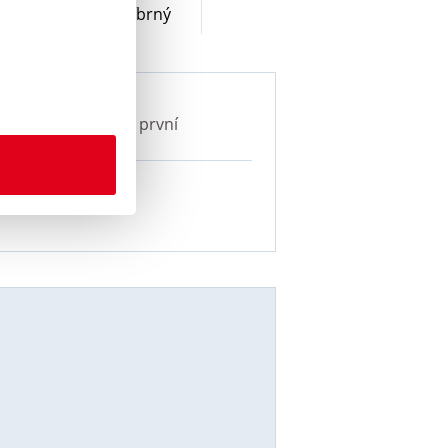
/315 MHz CUB stříbrný
 CUB stříbrný
jako první