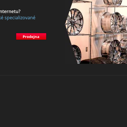
internetu?
ké specializované
Prodejna