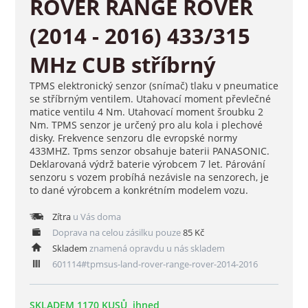
ROVER RANGE ROVER
(2014 - 2016) 433/315
MHz CUB stříbrný
TPMS elektronický senzor (snímač) tlaku v pneumatice
se stříbrným ventilem. Utahovací moment převlečné
matice ventilu 4 Nm. Utahovací moment šroubku 2
Nm. TPMS senzor je určený pro alu kola i plechové
disky. Frekvence senzoru dle evropské normy
433MHZ. Tpms senzor obsahuje baterii PANASONIC.
Deklarovaná výdrž baterie výrobcem 7 let. Párování
senzoru s vozem probíhá nezávisle na senzorech, je
to dané výrobcem a konkrétním modelem vozu.
Zítra
u Vás doma
Doprava na celou zásilku pouze
85 Kč
Skladem
znamená opravdu u nás skladem
601114#tpmsus-land-rover-range-rover-2014-2016
SKLADEM 1170 KUSŮ, ihned