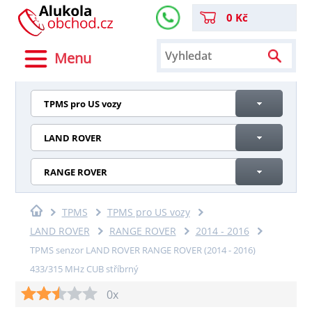
0 Kč
Menu
TPMS pro US vozy
LAND ROVER
RANGE ROVER
TPMS
TPMS pro US vozy
LAND ROVER
RANGE ROVER
2014 - 2016
TPMS senzor LAND ROVER RANGE ROVER (2014 - 2016)
433/315 MHz CUB stříbrný
0x