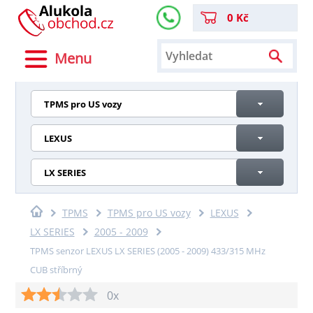
0 Kč
Menu
TPMS pro US vozy
LEXUS
LX SERIES
TPMS
TPMS pro US vozy
LEXUS
LX SERIES
2005 - 2009
TPMS senzor LEXUS LX SERIES (2005 - 2009) 433/315 MHz
CUB stříbrný
0x