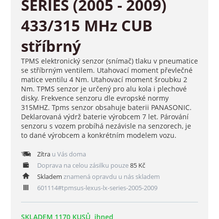
SERIES (2005 - 2009)
433/315 MHz CUB
stříbrný
TPMS elektronický senzor (snímač) tlaku v pneumatice
se stříbrným ventilem. Utahovací moment převlečné
matice ventilu 4 Nm. Utahovací moment šroubku 2
Nm. TPMS senzor je určený pro alu kola i plechové
disky. Frekvence senzoru dle evropské normy
315MHZ. Tpms senzor obsahuje baterii PANASONIC.
Deklarovaná výdrž baterie výrobcem 7 let. Párování
senzoru s vozem probíhá nezávisle na senzorech, je
to dané výrobcem a konkrétním modelem vozu.
Zítra
u Vás doma
Doprava na celou zásilku pouze
85 Kč
Skladem
znamená opravdu u nás skladem
601114#tpmsus-lexus-lx-series-2005-2009
SKLADEM 1170 KUSŮ, ihned