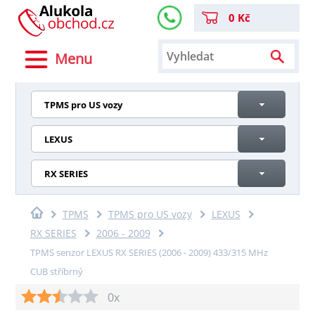
0 Kč
Menu
TPMS pro US vozy
LEXUS
RX SERIES
TPMS
TPMS pro US vozy
LEXUS
RX SERIES
2006 - 2009
TPMS senzor LEXUS RX SERIES (2006 - 2009) 433/315 MHz
CUB stříbrný
0x