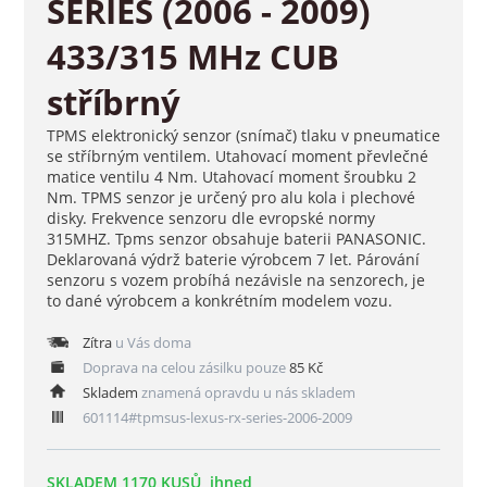
SERIES (2006 - 2009)
433/315 MHz CUB
stříbrný
TPMS elektronický senzor (snímač) tlaku v pneumatice
se stříbrným ventilem. Utahovací moment převlečné
matice ventilu 4 Nm. Utahovací moment šroubku 2
Nm. TPMS senzor je určený pro alu kola i plechové
disky. Frekvence senzoru dle evropské normy
315MHZ. Tpms senzor obsahuje baterii PANASONIC.
Deklarovaná výdrž baterie výrobcem 7 let. Párování
senzoru s vozem probíhá nezávisle na senzorech, je
to dané výrobcem a konkrétním modelem vozu.
Zítra
u Vás doma
Doprava na celou zásilku pouze
85 Kč
Skladem
znamená opravdu u nás skladem
601114#tpmsus-lexus-rx-series-2006-2009
SKLADEM 1170 KUSŮ, ihned