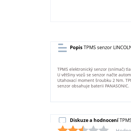
Popis
TPMS senzor LINCOLN
TPMS elektronický senzor (snímač) tl
U většiny vozů se senzor načte autom
Utahovací moment šroubku 2 Nm. TPMS
senzor obsahuje baterii PANASONIC.
Diskuze a hodnocení
TPMS
Hodno