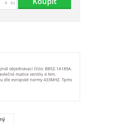
Koupit
ks
inál objednávací číslo: BB5Z-1A189A.
řevlečné matice ventilu 4 Nm.
oru dle evropské normy 433MHZ. Tpms
rný