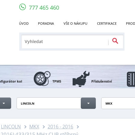
777 465 460
ÚVOD
PORADNA
VŠE O NÁKUPU
CERTIFIKACE
PROD
figurátor kol
TPMS
Příslušenství
LINCOLN
MKX
LINCOLN
MKX
2016 - 2016
 2016) 433/315 MHz CUB stříbrný