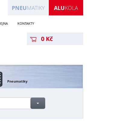
PNEU
MATIKY
ALU
KOLA
EJNA
KONTAKTY
0 Kč
Pneumatiky