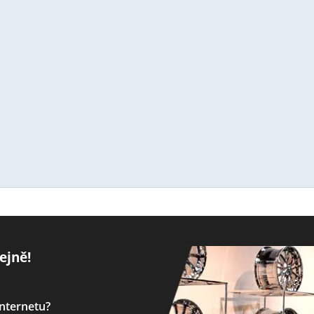
ejně!
internetu?