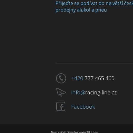
Přijeďte se podívat do největší čes
prodejny alukol a pneu
+420
777 465 460
info@
racing-line.cz
Facebook
Mapa stránek
|
Spolufinancování EU
|
Login