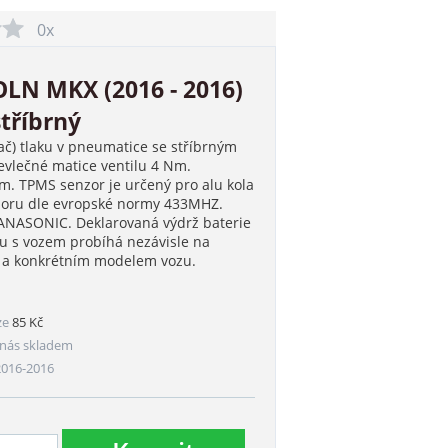
0x
LN MKX (2016 - 2016)
tříbrný
ač) tlaku v pneumatice se stříbrným
vlečné matice ventilu 4 Nm.
. TPMS senzor je určený pro alu kola
nzoru dle evropské normy 433MHZ.
PANASONIC. Deklarovaná výdrž baterie
ru s vozem probíhá nezávisle na
m a konkrétním modelem vozu.
ze
85 Kč
nás skladem
2016-2016