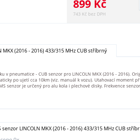
899 Kč
743 Kč bez DPH
 MKX (2016 - 2016) 433/315 MHz CUB stříbrný
aku v pneumatice - CUB senzor pro LINCOLN MKX (2016 - 2016). Orig
aticky po ujetí cca 10km (viz. manuál k vozu). Utahovací moment p
 senzor je určený pro alu kola i plechové disky. Frekvence senz
 senzor LINCOLN MKX (2016 - 2016) 433/315 MHz CUB stříb
ceno 0x