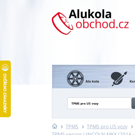
Alu kola
Kon
TPMS pro US vozy
TPMS
TPMS pro US vozy
TPMS senzor LINCOLN MKX (2016 -