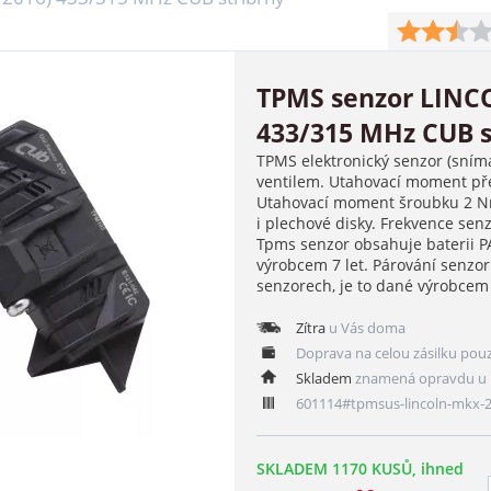
TPMS senzor LINCO
433/315 MHz CUB s
TPMS elektronický senzor (sním
ventilem. Utahovací moment pře
Utahovací moment šroubku 2 Nm
i plechové disky. Frekvence se
Tpms senzor obsahuje baterii 
výrobcem 7 let. Párování senzo
senzorech, je to dané výrobce
Zítra
u Vás doma
Doprava na celou zásilku pou
Skladem
znamená opravdu u 
601114#tpmsus-lincoln-mkx-
SKLADEM 1170 KUSŮ, ihned