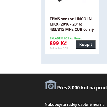
TPMS senzor LINCOLN
MKX (2016 - 2016)
433/315 MHz CUB černý
SKLADEM 655 ks, ihned
899 Kč
Koupit
743 Kč bez DPH
Přes 8 000 kol na prod
Nakupujete raději osobně než na 