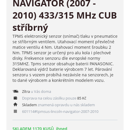
NAVIGATOR (2007 -
2010) 433/315 MHz CUB
stříbrný
TPMS elektronický senzor (snímač) tlaku v pneumatice
se stříbrným ventilem. Utahovací moment převlečné
matice ventilu 4 Nm. Utahovací moment šroubku 2
Nm. TPMS senzor je určený pro alu kola i plechové
disky. Frekvence senzoru dle evropské normy
315MHZ. Tpms senzor obsahuje baterii PANASONIC.
Deklarovaná výdrž baterie výrobcem 7 let. Párování
senzoru s vozem probíhá nezávisle na senzorech, je
to dané výrobcem a konkrétním modelem vozu.
Zítra
u Vás doma
Doprava na celou zásilku pouze
85 Kč
Skladem
znamená opravdu u nás skladem
601114#tpmsus-lincoln-navigator-2007-2010
SKLADEM 1170 KUSŮ, ihned