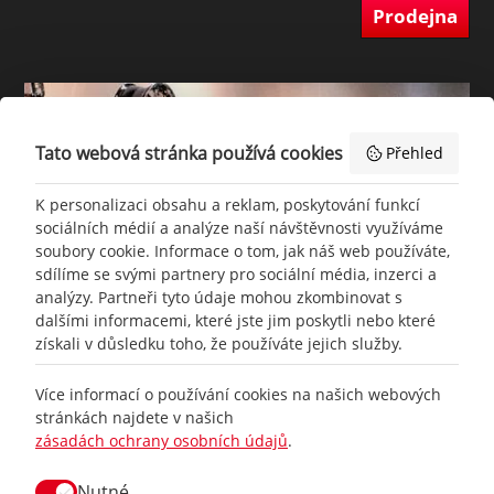
Prodejna
Tato webová stránka používá cookies
Přehled
K personalizaci obsahu a reklam, poskytování funkcí
sociálních médií a analýze naší návštěvnosti využíváme
soubory cookie. Informace o tom, jak náš web používáte,
sdílíme se svými partnery pro sociální média, inzerci a
analýzy. Partneři tyto údaje mohou zkombinovat s
dalšími informacemi, které jste jim poskytli nebo které
získali v důsledku toho, že používáte jejich služby.
+420
777 465 460
Více informací o používání cookies na našich webových
stránkách najdete v našich
zásadách ochrany osobních údajů
.
info@
racing-line.cz
Nutné