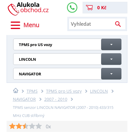
0 Kč
Menu
TPMS pro US vozy
LINCOLN
NAVIGATOR
TPMS
TPMS pro US vozy
LINCOLN
NAVIGATOR
2007 - 2010
TPMS senzor LINCOLN NAVIGATOR (2007 - 2010) 433/315
MHz CUB stříbrný
0x