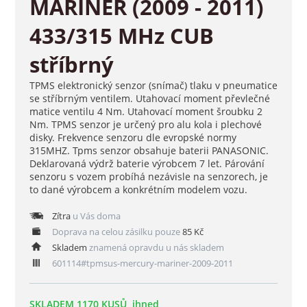
MARINER (2009 - 2011)
433/315 MHz CUB
stříbrný
TPMS elektronický senzor (snímač) tlaku v pneumatice
se stříbrným ventilem. Utahovací moment převlečné
matice ventilu 4 Nm. Utahovací moment šroubku 2
Nm. TPMS senzor je určený pro alu kola i plechové
disky. Frekvence senzoru dle evropské normy
315MHZ. Tpms senzor obsahuje baterii PANASONIC.
Deklarovaná výdrž baterie výrobcem 7 let. Párování
senzoru s vozem probíhá nezávisle na senzorech, je
to dané výrobcem a konkrétním modelem vozu.
Zítra
u Vás doma
Doprava na celou zásilku pouze
85 Kč
Skladem
znamená opravdu u nás skladem
601114#tpmsus-mercury-mariner-2009-2011
SKLADEM 1170 KUSŮ, ihned