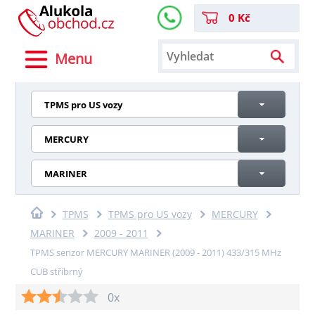
0 Kč
Menu
TPMS pro US vozy
MERCURY
MARINER
TPMS
TPMS pro US vozy
MERCURY
MARINER
2009 - 2011
TPMS senzor MERCURY MARINER (2009 - 2011) 433/315 MHz
CUB stříbrný
0x