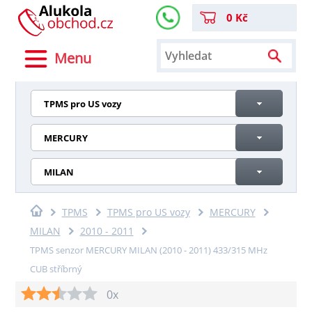
0 Kč
Menu
TPMS pro US vozy
MERCURY
MILAN
TPMS
TPMS pro US vozy
MERCURY
MILAN
2010 - 2011
TPMS senzor MERCURY MILAN (2010 - 2011) 433/315 MHz
CUB stříbrný
0x