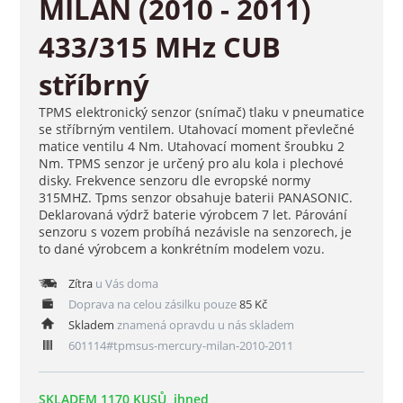
MILAN (2010 - 2011)
433/315 MHz CUB
stříbrný
TPMS elektronický senzor (snímač) tlaku v pneumatice
se stříbrným ventilem. Utahovací moment převlečné
matice ventilu 4 Nm. Utahovací moment šroubku 2
Nm. TPMS senzor je určený pro alu kola i plechové
disky. Frekvence senzoru dle evropské normy
315MHZ. Tpms senzor obsahuje baterii PANASONIC.
Deklarovaná výdrž baterie výrobcem 7 let. Párování
senzoru s vozem probíhá nezávisle na senzorech, je
to dané výrobcem a konkrétním modelem vozu.
Zítra
u Vás doma
Doprava na celou zásilku pouze
85 Kč
Skladem
znamená opravdu u nás skladem
601114#tpmsus-mercury-milan-2010-2011
SKLADEM 1170 KUSŮ, ihned