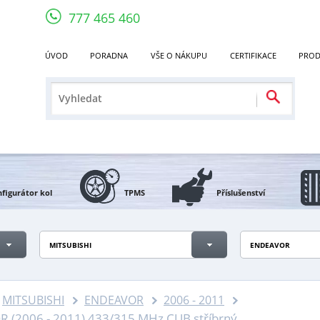
777 465 460
ÚVOD
PORADNA
VŠE O NÁKUPU
CERTIFIKACE
PROD
figurátor kol
TPMS
Příslušenství
MITSUBISHI
ENDEAVOR
MITSUBISHI
ENDEAVOR
2006 - 2011
 (2006 - 2011) 433/315 MHz CUB stříbrný