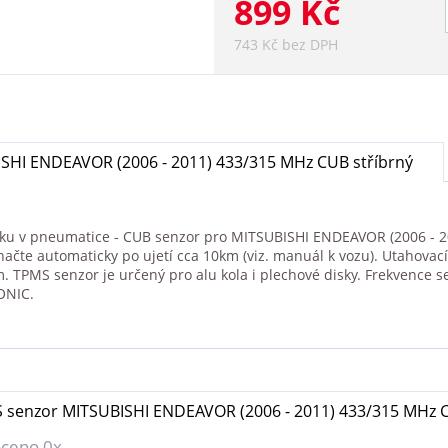
899 Kč
743 Kč bez DPH
SHI ENDEAVOR (2006 - 2011) 433/315 MHz CUB stříbrný
aku v pneumatice - CUB senzor pro MITSUBISHI ENDEAVOR (2006 - 201
ačte automaticky po ujetí cca 10km (viz. manuál k vozu). Utahovac
TPMS senzor je určený pro alu kola i plechové disky. Frekvence 
ONIC.
 senzor MITSUBISHI ENDEAVOR (2006 - 2011) 433/315 MHz C
ceno 0x