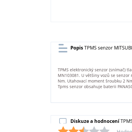
Popis
TPMS senzor MITSUBI
TPMS elektronický senzor (snímač) tl
MN103081. U většiny vozů se senzor n
Nm. Utahovací moment šroubku 2 Nm. 
Tpms senzor obsahuje baterii PANAS
Diskuze a hodnocení
TPMS
Hodno