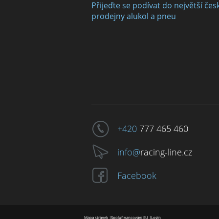
Přijeďte se podívat do největší čes
prodejny alukol a pneu
+420
777 465 460
info@
racing-line.cz
Facebook
Mapa stránek
|
Spolufinancování EU
|
Login