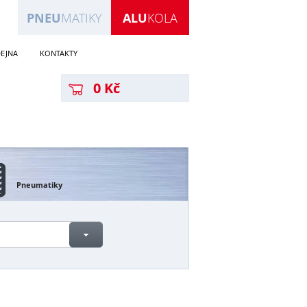
PNEU
MATIKY
ALU
KOLA
EJNA
KONTAKTY
0 Kč
Pneumatiky