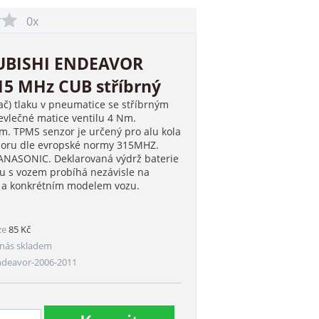
0x
UBISHI ENDEAVOR
315 MHz CUB stříbrný
ač) tlaku v pneumatice se stříbrným
vlečné matice ventilu 4 Nm.
. TPMS senzor je určený pro alu kola
nzoru dle evropské normy 315MHZ.
PANASONIC. Deklarovaná výdrž baterie
ru s vozem probíhá nezávisle na
m a konkrétním modelem vozu.
ze
85 Kč
nás skladem
ndeavor-2006-2011