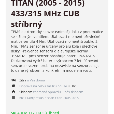
TITAN (2005 - 2015)
433/315 MHz CUB
stříbrný
TPMS elektronický senzor (snímač) tlaku v pneumatice
se stříbrným ventilem. Utahovací moment převlečné
matice ventilu 4 Nm. Utahovací moment šroubku 2
Nm. TPMS senzor je určený pro alu kola i plechové
disky. Frekvence senzoru dle evropské normy
315MHZ. Tpms senzor obsahuje baterii PANASONIC.
Deklarovaná výdrž baterie výrobcem 7 let. Párování
senzoru s vozem probíhá nezávisle na senzorech, je
to dané výrobcem a konkrétním modelem vozu.
Zítra
u Vás doma
Doprava na celou zásilku pouze
85 Kč
Skladem
znamená opravdu u nás skladem
601114#tpmsus-nissan-titan-2005-2015
SKLADEM 1170 KUSŮ, ihned