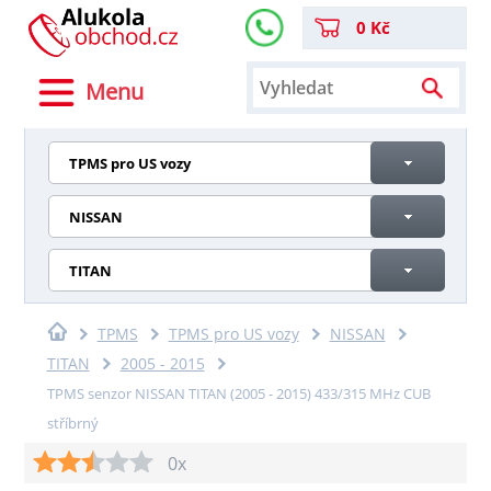
0 Kč
Menu
TPMS pro US vozy
NISSAN
TITAN
TPMS
TPMS pro US vozy
NISSAN
TITAN
2005 - 2015
TPMS senzor NISSAN TITAN (2005 - 2015) 433/315 MHz CUB
stříbrný
0x