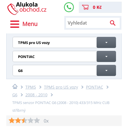
0 Kč
Menu
TPMS pro US vozy
PONTIAC
G6
TPMS
TPMS pro US vozy
PONTIAC
G6
2008 - 2010
TPMS senzor PONTIAC G6 (2008 - 2010) 433/315 MHz CUB
stříbrný
0x