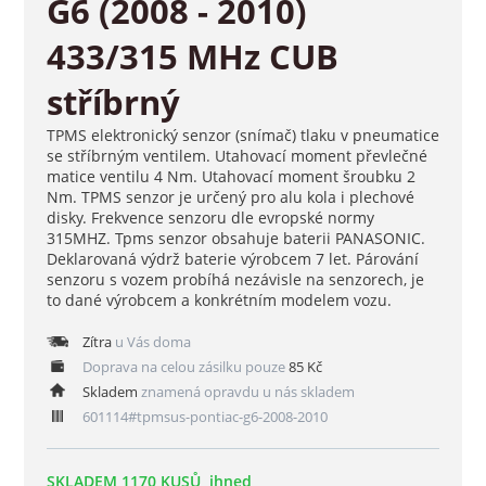
G6 (2008 - 2010)
433/315 MHz CUB
stříbrný
TPMS elektronický senzor (snímač) tlaku v pneumatice
se stříbrným ventilem. Utahovací moment převlečné
matice ventilu 4 Nm. Utahovací moment šroubku 2
Nm. TPMS senzor je určený pro alu kola i plechové
disky. Frekvence senzoru dle evropské normy
315MHZ. Tpms senzor obsahuje baterii PANASONIC.
Deklarovaná výdrž baterie výrobcem 7 let. Párování
senzoru s vozem probíhá nezávisle na senzorech, je
to dané výrobcem a konkrétním modelem vozu.
Zítra
u Vás doma
Doprava na celou zásilku pouze
85 Kč
Skladem
znamená opravdu u nás skladem
601114#tpmsus-pontiac-g6-2008-2010
SKLADEM 1170 KUSŮ, ihned