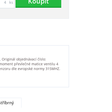
Koupit
ks
Originál objednávací číslo:
 moment převlečné matice ventilu 4
senzoru dle evropské normy 315MHZ.
tříbrný