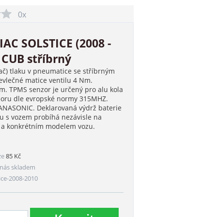
0x
AC SOLSTICE (2008 -
 CUB stříbrný
ač) tlaku v pneumatice se stříbrným
vlečné matice ventilu 4 Nm.
. TPMS senzor je určený pro alu kola
nzoru dle evropské normy 315MHZ.
PANASONIC. Deklarovaná výdrž baterie
ru s vozem probíhá nezávisle na
m a konkrétním modelem vozu.
ze
85 Kč
nás skladem
ice-2008-2010