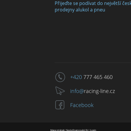
Přijeďte se podívat do největší čes
prodejny alukol a pneu
+420
777 465 460
info@
racing-line.cz
Facebook
Mapa stránek
|
Spolufinancování EU
|
Login