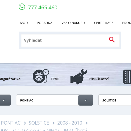
777 465 460
ÚVOD
PORADNA
VŠE O NÁKUPU
CERTIFIKACE
PROD
figurátor kol
TPMS
Příslušenství
PONTIAC
SOLSTICE
PONTIAC
SOLSTICE
2008 - 2010
08 - 2010) 433/315 MHz CUB stříbrný