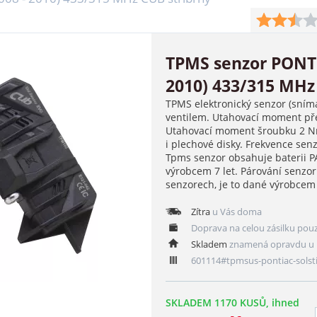
TPMS senzor PONTI
2010) 433/315 MHz
TPMS elektronický senzor (sním
ventilem. Utahovací moment pře
Utahovací moment šroubku 2 Nm
i plechové disky. Frekvence se
Tpms senzor obsahuje baterii 
výrobcem 7 let. Párování senzo
senzorech, je to dané výrobce
Zítra
u Vás doma
Doprava na celou zásilku pou
Skladem
znamená opravdu u 
601114#tpmsus-pontiac-solst
SKLADEM 1170 KUSŮ, ihned