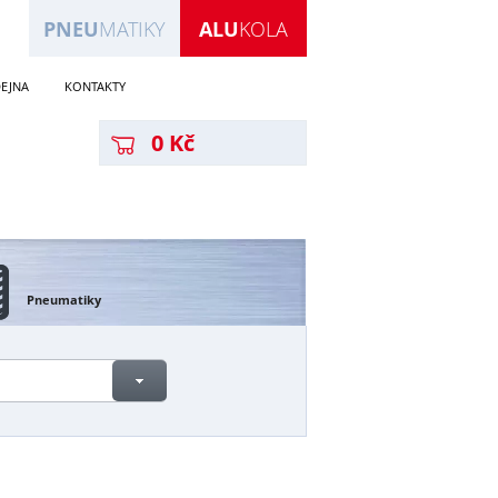
PNEU
MATIKY
ALU
KOLA
EJNA
KONTAKTY
0 Kč
Pneumatiky