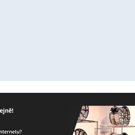
ejně!
internetu?