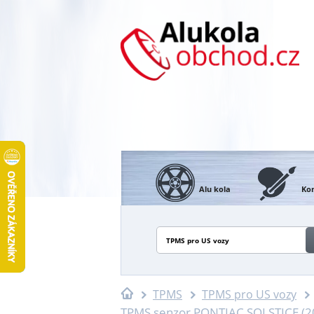
Alu kola
Kon
TPMS pro US vozy
TPMS
TPMS pro US vozy
TPMS senzor PONTIAC SOLSTICE (20