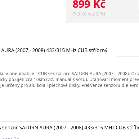
899 Kč
743 Kč bez DPH
AURA (2007 - 2008) 433/315 MHz CUB stříbrný
aku v pneumatice - CUB senzor pro SATURN AURA (2007 - 2008). Orig
icky po ujetí cca 10km (viz. manuál k vozu). Utahovací moment pře
 určený pro alu kola i plechové disky. Frekvence senzoru dle ev
 senzor SATURN AURA (2007 - 2008) 433/315 MHz CUB stříb
ceno 0x