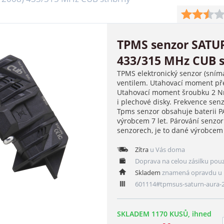
TPMS senzor SATUR
433/315 MHz CUB s
TPMS elektronický senzor (sním
ventilem. Utahovací moment pře
Utahovací moment šroubku 2 Nm
i plechové disky. Frekvence se
Tpms senzor obsahuje baterii 
výrobcem 7 let. Párování senzo
senzorech, je to dané výrobce
Zítra
u Vás doma
Doprava na celou zásilku pou
Skladem
znamená opravdu u 
601114#tpmsus-saturn-aura-
SKLADEM 1170 KUSŮ, ihned