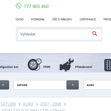
777 465 460
ÚVOD
PORADNA
VŠE O NÁKUPU
CERTIFIKACE
PROD
figurátor kol
TPMS
Příslušenství
SATURN
AURA
SATURN
AURA
2007 - 2008
 2008) 433/315 MHz CUB stříbrný