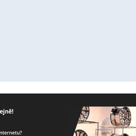
ejně!
internetu?