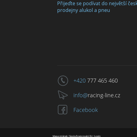
Přijeďte se podívat do největší čes
prodejny alukol a pneu
+420
777 465 460
info@
racing-line.cz
Facebook
Mapa stránek
|
Spolufinancování EU
|
Login