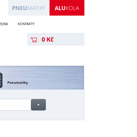
PNEU
MATIKY
ALU
KOLA
EJNA
KONTAKTY
0 Kč
Pneumatiky