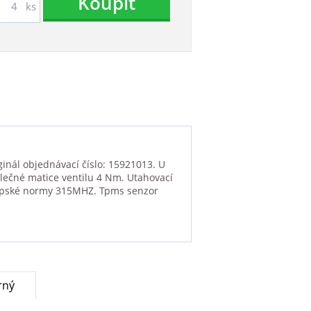
Koupit
ks
inál objednávací číslo: 15921013. U
vlečné matice ventilu 4 Nm. Utahovací
ropské normy 315MHZ. Tpms senzor
rný