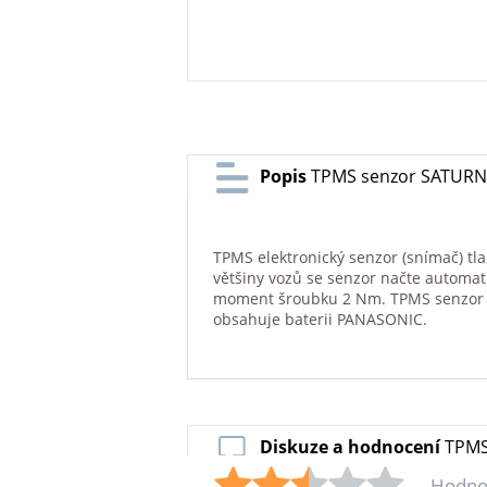
Popis
TPMS senzor SATURN 
TPMS elektronický senzor (snímač) tl
většiny vozů se senzor načte automat
moment šroubku 2 Nm. TPMS senzor je
obsahuje baterii PANASONIC.
Diskuze a hodnocení
TPMS
Hodno