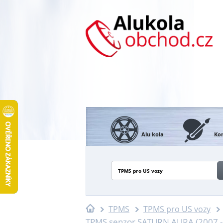
Alu kola
Kon
TPMS pro US vozy
TPMS
TPMS pro US vozy
TPMS senzor SATURN AURA (2007 -