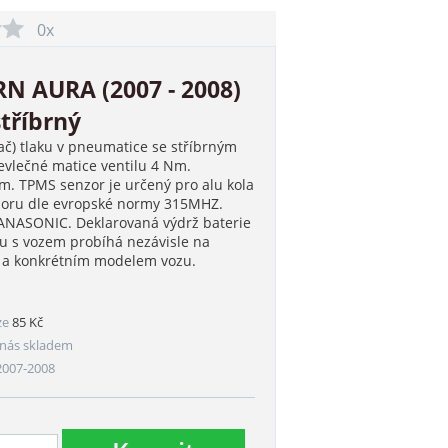
0x
N AURA (2007 - 2008)
tříbrný
ač) tlaku v pneumatice se stříbrným
vlečné matice ventilu 4 Nm.
. TPMS senzor je určený pro alu kola
nzoru dle evropské normy 315MHZ.
PANASONIC. Deklarovaná výdrž baterie
ru s vozem probíhá nezávisle na
m a konkrétním modelem vozu.
ze
85 Kč
nás skladem
2007-2008