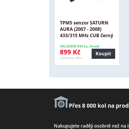
TPMS senzor SATURN
AURA (2007 - 2008)
433/315 MHz CUB černý
SKLADEM 659 ks, ihned
899 Kč
Koupit
743 Kč bez DPH
Přes 8 000 kol na prod
Nakupujete raději osobně než na 