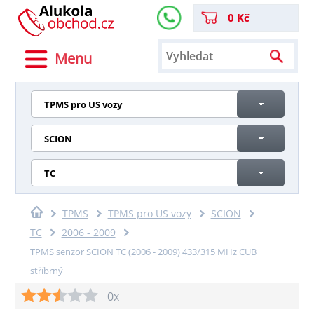
0 Kč
Menu
TPMS pro US vozy
SCION
TC
TPMS
TPMS pro US vozy
SCION
TC
2006 - 2009
TPMS senzor SCION TC (2006 - 2009) 433/315 MHz CUB
stříbrný
0x