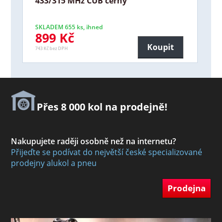
433/315 MHz CUB černý
SKLADEM 655 ks, ihned
899 Kč
Koupit
743 Kč bez DPH
Přes 8 000 kol na prodejně!
Nakupujete raději osobně než na internetu?
Přijeďte se podívat do největší české specializované
prodejny alukol a pneu
Prodejna