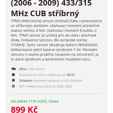
(2006 - 2009) 433/315
MHz CUB stříbrný
TPMS elektronický senzor (snímač) tlaku v pneumatice
se stříbrným ventilem. Utahovací moment převlečné
matice ventilu 4 Nm. Utahovací moment šroubku 2
Nm. TPMS senzor je určený pro alu kola i plechové
disky. Frekvence senzoru dle evropské normy
315MHZ. Tpms senzor obsahuje baterii PANASONIC.
Deklarovaná výdrž baterie výrobcem 7 let. Párování
senzoru s vozem probíhá nezávisle na senzorech, je
to dané výrobcem a konkrétním modelem vozu.
Zítra
u Vás doma
Doprava na celou zásilku pouze
85 Kč
Skladem
znamená opravdu u nás skladem
601114#tpmsus-scion-tc-2006-2009
SKLADEM 1170 KUSŮ, ihned
899 Kč