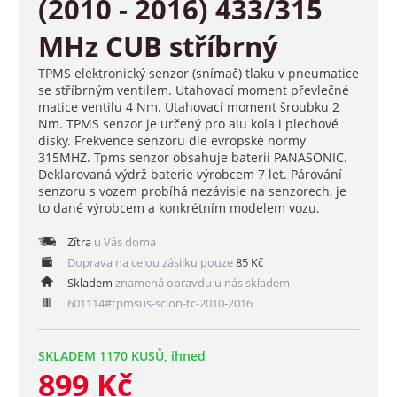
(2010 - 2016) 433/315
MHz CUB stříbrný
TPMS elektronický senzor (snímač) tlaku v pneumatice
se stříbrným ventilem. Utahovací moment převlečné
matice ventilu 4 Nm. Utahovací moment šroubku 2
Nm. TPMS senzor je určený pro alu kola i plechové
disky. Frekvence senzoru dle evropské normy
315MHZ. Tpms senzor obsahuje baterii PANASONIC.
Deklarovaná výdrž baterie výrobcem 7 let. Párování
senzoru s vozem probíhá nezávisle na senzorech, je
to dané výrobcem a konkrétním modelem vozu.
Zítra
u Vás doma
Doprava na celou zásilku pouze
85 Kč
Skladem
znamená opravdu u nás skladem
601114#tpmsus-scion-tc-2010-2016
SKLADEM 1170 KUSŮ, ihned
899 Kč