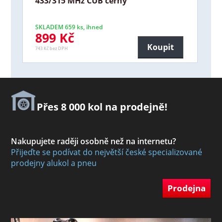
433/315 MHz CUB černý
SKLADEM 659 ks, ihned
899 Kč
Koupit
743 Kč bez DPH
Přes 8 000 kol na prodejně!
Nakupujete raději osobně než na internetu?
Přijeďte se podívat do největší české specializované
prodejny alukol a pneu
Prodejna