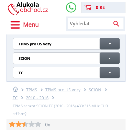
0 Kč
Menu
TPMS pro US vozy
SCION
TC
TPMS
TPMS pro US vozy
SCION
TC
2010 - 2016
TPMS senzor SCION TC (2010 - 2016) 433/315 MHz CUB
stříbrný
0x