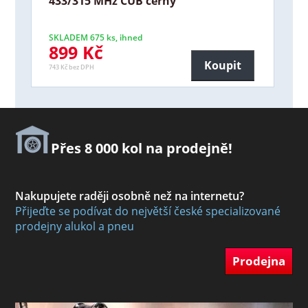
433/315 MHz CUB černý
SKLADEM 675 ks, ihned
899 Kč
Koupit
743 Kč bez DPH
Přes 8 000 kol na prodejně!
Nakupujete raději osobně než na internetu?
Přijeďte se podívat do největší české specializované
prodejny alukol a pneu
Prodejna