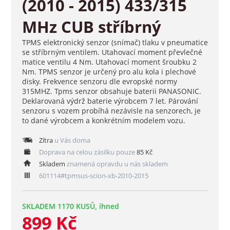
(2010 - 2015) 433/315
MHz CUB stříbrný
TPMS elektronický senzor (snímač) tlaku v pneumatice
se stříbrným ventilem. Utahovací moment převlečné
matice ventilu 4 Nm. Utahovací moment šroubku 2
Nm. TPMS senzor je určený pro alu kola i plechové
disky. Frekvence senzoru dle evropské normy
315MHZ. Tpms senzor obsahuje baterii PANASONIC.
Deklarovaná výdrž baterie výrobcem 7 let. Párování
senzoru s vozem probíhá nezávisle na senzorech, je
to dané výrobcem a konkrétním modelem vozu.
Zítra
u Vás doma
Doprava na celou zásilku pouze
85 Kč
Skladem
znamená opravdu u nás skladem
601114#tpmsus-scion-xb-2010-2015
SKLADEM 1170 KUSŮ, ihned
899 Kč