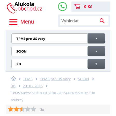
0 Kč
Menu
TPMS pro US vozy
SCION
XB
TPMS
TPMS pro US vozy
SCION
XB
2010 - 2015
TPMS senzor SCION XB (2010 - 2015) 433/315 MHz CUB
stříbrný
0x