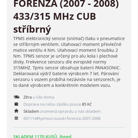
FORENZA (2007 - 2008)
433/315 MHz CUB
stříbrný
TPMS elektronický senzor (snímač) tlaku v pneumatice
se stříbrným ventilem. Utahovací moment převlečné
matice ventilu 4 Nm. Utahovací moment šroubku 2
Nm. TPMS senzor je určený pro alu kola i plechové
disky. Frekvence senzoru dle evropské normy
315MHZ. Tpms senzor obsahuje baterii PANASONIC.
Deklarovaná výdrž baterie výrobcem 7 let. Párování
senzoru s vozem probíhá nezávisle na senzorech, je
to dané výrobcem a konkrétním modelem vozu.
Zítra
u Vás doma
Doprava na celou zásilku pouze
85 Kč
Skladem
znamená opravdu u nás skladem
601114#tpmsus-suzuki-forenza-2007-2008
SKLADEM 1170 KUSŮ, ihned