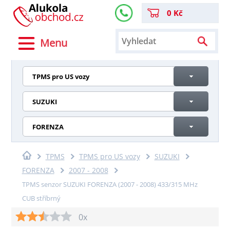
0 Kč
Menu
TPMS pro US vozy
SUZUKI
FORENZA
TPMS
TPMS pro US vozy
SUZUKI
FORENZA
2007 - 2008
TPMS senzor SUZUKI FORENZA (2007 - 2008) 433/315 MHz
CUB stříbrný
0x