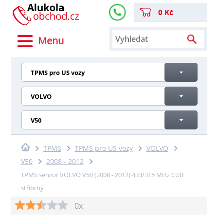
0 Kč
Menu
TPMS pro US vozy
VOLVO
V50
TPMS
TPMS pro US vozy
VOLVO
V50
2008 - 2012
TPMS senzor VOLVO V50 (2008 - 2012) 433/315 MHz CUB
stříbrný
0x