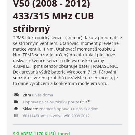
V50 (2008 - 2012)
433/315 MHz CUB
stříbrný
TPMS elektronický senzor (snímač) tlaku v pneumatice
se stříbrným ventilem. Utahovací moment převlečné
matice ventilu 4 Nm. Utahovací moment šroubku 2
Nm. TPMS senzor je určený pro alu kola i plechové
disky. Frekvence senzoru dle evropské normy
433MHZ. Tpms senzor obsahuje baterii PANASONIC.
Deklarovaná výdrž baterie výrobcem 7 let. Párování
senzoru s vozem probíhá nezávisle na senzorech, je
to dané výrobcem a konkrétním modelem vozu.
Zítra
u Vás doma
Doprava na celou zásilku pouze
85 Kč
Skladem
znamená opravdu u nás skladem
601114#tpmsus-volvo-v50-2008-2012
SKLADEM 1170 KUSŮ, ihned