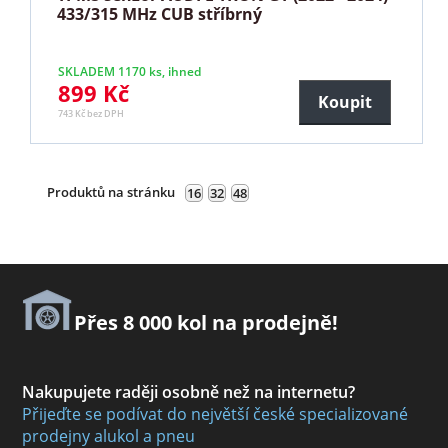
433/315 MHz CUB stříbrný
SKLADEM 1170 ks, ihned
899 Kč
Koupit
743 Kč bez DPH
Produktů na stránku
16
32
48
Přes 8 000 kol na prodejně!
Nakupujete raději osobně než na internetu?
Přijeďte se podívat do největší české specializované
prodejny alukol a pneu