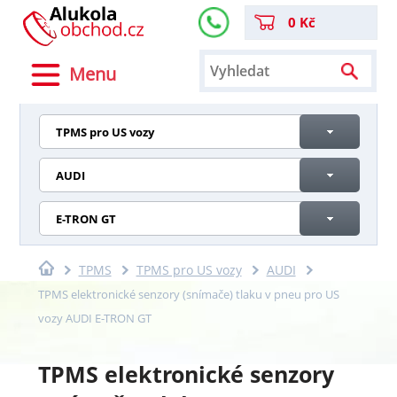
0 Kč
Menu
TPMS pro US vozy
AUDI
E-TRON GT
TPMS
TPMS pro US vozy
AUDI
TPMS elektronické senzory (snímače) tlaku v pneu pro US
vozy AUDI E-TRON GT
TPMS elektronické senzory