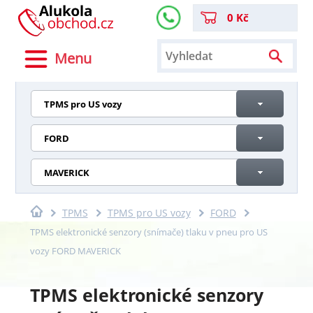
0 Kč
Menu
TPMS pro US vozy
FORD
MAVERICK
TPMS
TPMS pro US vozy
FORD
TPMS elektronické senzory (snímače) tlaku v pneu pro US
vozy FORD MAVERICK
TPMS elektronické senzory