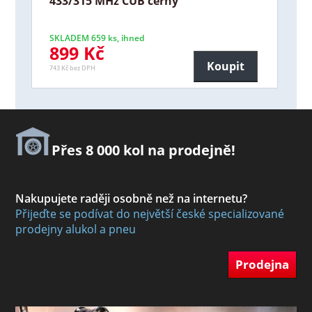
433/315 MHz CUB černý
SKLADEM 659 ks, ihned
899 Kč
Koupit
743 Kč bez DPH
Přes 8 000 kol na prodejně!
Nakupujete raději osobně než na internetu?
Přijeďte se podívat do největší české specializované
prodejny alukol a pneu
Prodejna