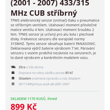
(2001 - 2007) 433/315
MHz CUB stříbrný
TPMS elektronický senzor (snímač) tlaku v pneumatice
se stříbrným ventilem. Utahovací moment převlečné
matice ventilu 4 Nm. Utahovací moment šroubku 2
Nm. TPMS senzor je určený pro alu kola i plechové
disky. Frekvence senzoru dle evropské normy
315MHZ. Tpms senzor obsahuje baterii PANASONIC.
Deklarovaná výdrž baterie výrobcem 7 let. Párování
senzoru s vozem probíhá nezávisle na senzorech, je
to dané výrobcem a konkrétním modelem vozu.
Zítra
u Vás doma
Doprava na celou zásilku pouze
85 Kč
Skladem
znamená opravdu u nás skladem
601114#tpmsus-audi-a8-2001-2007
SKLADEM 1170 KUSŮ, ihned
899 Kč