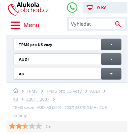
0 Kč
Menu
TPMS pro US vozy
AUDI
A8
TPMS
TPMS pro US vozy
AUDI
A8
2001 - 2007
TPMS senzor AUDI A8 (2001 - 2007) 433/315 MHz CUB
stříbrný
0x