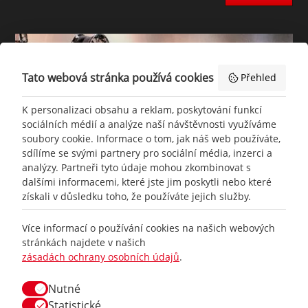
Tato webová stránka používá cookies
Přehled
K personalizaci obsahu a reklam, poskytování funkcí
sociálních médií a analýze naší návštěvnosti využíváme
soubory cookie. Informace o tom, jak náš web používáte,
sdílíme se svými partnery pro sociální média, inzerci a
analýzy. Partneři tyto údaje mohou zkombinovat s
dalšími informacemi, které jste jim poskytli nebo které
získali v důsledku toho, že používáte jejich služby.
+420
777 465 460
Více informací o používání cookies na našich webových
stránkách najdete v našich
zásadách ochrany osobních údajů
.
info@
racing-line.cz
Nutné
Facebook
Statistické