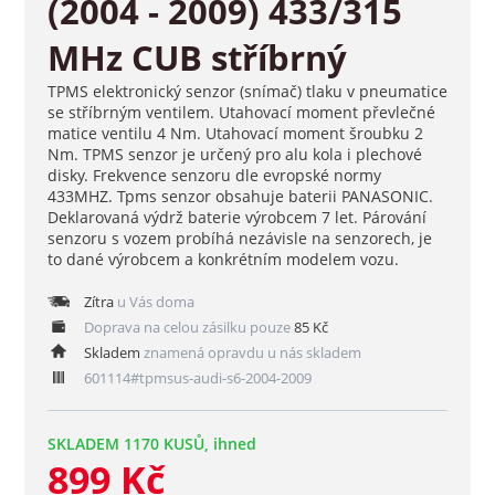
(2004 - 2009) 433/315
MHz CUB stříbrný
TPMS elektronický senzor (snímač) tlaku v pneumatice
se stříbrným ventilem. Utahovací moment převlečné
matice ventilu 4 Nm. Utahovací moment šroubku 2
Nm. TPMS senzor je určený pro alu kola i plechové
disky. Frekvence senzoru dle evropské normy
433MHZ. Tpms senzor obsahuje baterii PANASONIC.
Deklarovaná výdrž baterie výrobcem 7 let. Párování
senzoru s vozem probíhá nezávisle na senzorech, je
to dané výrobcem a konkrétním modelem vozu.
Zítra
u Vás doma
Doprava na celou zásilku pouze
85 Kč
Skladem
znamená opravdu u nás skladem
601114#tpmsus-audi-s6-2004-2009
SKLADEM 1170 KUSŮ, ihned
899 Kč