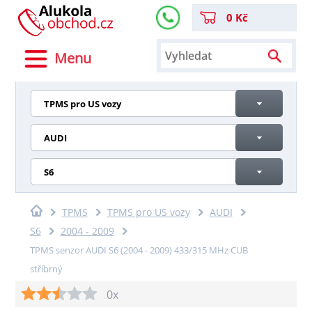
0 Kč
Menu
TPMS pro US vozy
AUDI
S6
TPMS
TPMS pro US vozy
AUDI
S6
2004 - 2009
TPMS senzor AUDI S6 (2004 - 2009) 433/315 MHz CUB
stříbrný
0x