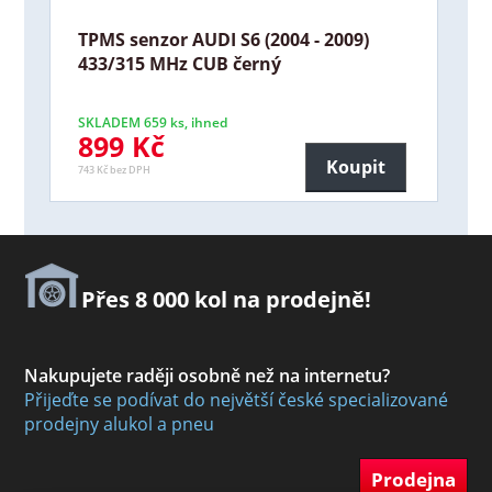
TPMS senzor AUDI S6 (2004 - 2009)
433/315 MHz CUB černý
SKLADEM 659 ks, ihned
899 Kč
Koupit
743 Kč bez DPH
Přes 8 000 kol na prodejně!
Nakupujete raději osobně než na internetu?
Přijeďte se podívat do největší české specializované
prodejny alukol a pneu
Prodejna