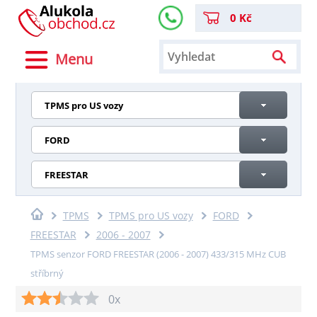
0 Kč
Menu
TPMS pro US vozy
FORD
FREESTAR
TPMS
TPMS pro US vozy
FORD
FREESTAR
2006 - 2007
TPMS senzor FORD FREESTAR (2006 - 2007) 433/315 MHz CUB
stříbrný
0x