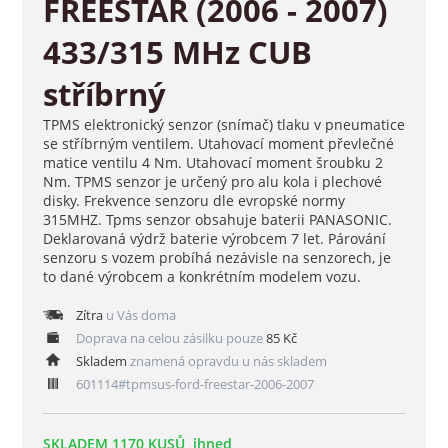
FREESTAR (2006 - 2007)
433/315 MHz CUB
stříbrný
TPMS elektronický senzor (snímač) tlaku v pneumatice
se stříbrným ventilem. Utahovací moment převlečné
matice ventilu 4 Nm. Utahovací moment šroubku 2
Nm. TPMS senzor je určený pro alu kola i plechové
disky. Frekvence senzoru dle evropské normy
315MHZ. Tpms senzor obsahuje baterii PANASONIC.
Deklarovaná výdrž baterie výrobcem 7 let. Párování
senzoru s vozem probíhá nezávisle na senzorech, je
to dané výrobcem a konkrétním modelem vozu.
Zítra
u Vás doma
Doprava na celou zásilku pouze
85 Kč
Skladem
znamená opravdu u nás skladem
601114#tpmsus-ford-freestar-2006-2007
SKLADEM 1170 KUSŮ, ihned