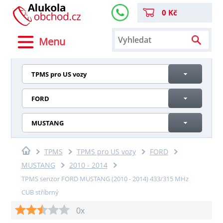
0 Kč
Menu
TPMS pro US vozy
FORD
MUSTANG
TPMS
TPMS pro US vozy
FORD
MUSTANG
2010 - 2014
TPMS senzor FORD MUSTANG (2010 - 2014) 433/315 MHz
CUB stříbrný
0x