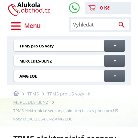
0 Kč
Menu
TPMS pro US vozy
MERCEDES-BENZ
AMG EQE
TPMS
TPMS pro US vozy
MERCEDES-BENZ
TPMS elektronické senzory (snímače) tlaku v pneu pro US
vozy MERCEDES-BENZ AMG EQE