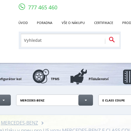
777 465 460
ÚVOD
PORADNA
VŠE O NÁKUPU
CERTIFIKACE
PROD
figurátor kol
TPMS
Příslušenství
MERCEDES-BENZ
E CLASS COUPE
MERCEDES-BENZ
če) tlaku v pneu pro US vozy MERCEDES-BENZ E CLASS CO