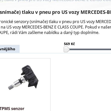
(snímače) tlaku v pneu pro US vozy MERCEDES-
ktronické senzory (snímače) tlaku v pneu pro US vozy MER
í na US vozy MERCEDES-BENZ E CLASS COUPE. Pokud v našem
PE, rádi Vám zašleme nabídku a daný typ doplníme.
569 Kč
vnějšího
TPMS senzor