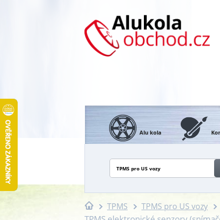
Alu kola
Kon
TPMS pro US vozy
TPMS
TPMS pro US vozy
TPMS elektronické senzory (sníma