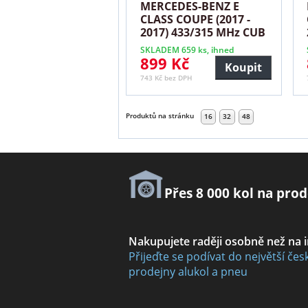
MERCEDES-BENZ E
CLASS COUPE (2017 -
2017) 433/315 MHz CUB
černý
SKLADEM 659 ks, ihned
899 Kč
Koupit
743 Kč bez DPH
Produktů na stránku
16
32
48
Přes 8 000 kol na prod
Nakupujete raději osobně než na 
Přijeďte se podívat do největší čes
prodejny alukol a pneu