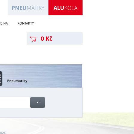
PNEU
MATIKY
ALU
KOLA
EJNA
KONTAKTY
0 Kč
Pneumatiky
UPE