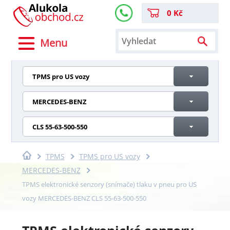
0 Kč
Menu
TPMS pro US vozy
MERCEDES-BENZ
CLS 55-63-500-550
TPMS
TPMS pro US vozy
MERCEDES-BENZ
TPMS elektronické senzory (snímače) tlaku v pneu pro US
vozy MERCEDES-BENZ CLS 55-63-500-550