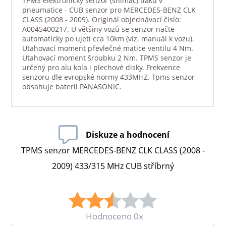
TPMS elektronický senzor (snímač) tlaku v
pneumatice - CUB senzor pro MERCEDES-BENZ CLK
CLASS (2008 - 2009). Originál objednávací číslo:
A0045400217. U většiny vozů se senzor načte
automaticky po ujetí cca 10km (viz. manuál k vozu).
Utahovací moment převlečné matice ventilu 4 Nm.
Utahovací moment šroubku 2 Nm. TPMS senzor je
určený pro alu kola i plechové disky. Frekvence
senzoru dle evropské normy 433MHZ. Tpms senzor
obsahuje baterii PANASONIC.
Diskuze a hodnocení
TPMS senzor MERCEDES-BENZ CLK CLASS (2008 -
2009) 433/315 MHz CUB stříbrný
Hodnoceno 0x