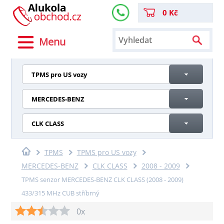
0 Kč
Menu
TPMS pro US vozy
MERCEDES-BENZ
CLK CLASS
TPMS
TPMS pro US vozy
MERCEDES-BENZ
CLK CLASS
2008 - 2009
TPMS senzor MERCEDES-BENZ CLK CLASS (2008 - 2009)
433/315 MHz CUB stříbrný
0x