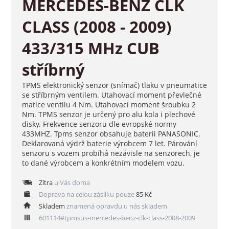
MERCEDES-BENZ CLK
CLASS (2008 - 2009)
433/315 MHz CUB
stříbrný
TPMS elektronický senzor (snímač) tlaku v pneumatice
se stříbrným ventilem. Utahovací moment převlečné
matice ventilu 4 Nm. Utahovací moment šroubku 2
Nm. TPMS senzor je určený pro alu kola i plechové
disky. Frekvence senzoru dle evropské normy
433MHZ. Tpms senzor obsahuje baterii PANASONIC.
Deklarovaná výdrž baterie výrobcem 7 let. Párování
senzoru s vozem probíhá nezávisle na senzorech, je
to dané výrobcem a konkrétním modelem vozu.
Zítra
u Vás doma
Doprava na celou zásilku pouze
85 Kč
Skladem
znamená opravdu u nás skladem
601114#tpmsus-mercedes-benz-clk-class-2008-2009