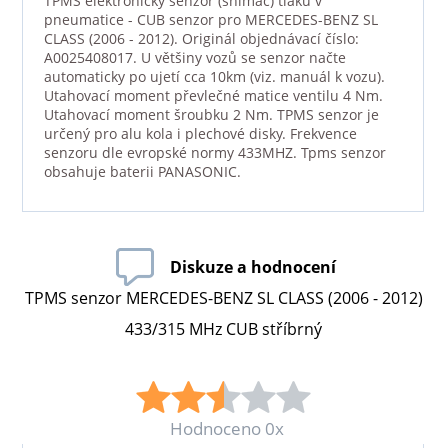
TPMS elektronický senzor (snímač) tlaku v
pneumatice - CUB senzor pro MERCEDES-BENZ SL
CLASS (2006 - 2012). Originál objednávací číslo:
A0025408017. U většiny vozů se senzor načte
automaticky po ujetí cca 10km (viz. manuál k vozu).
Utahovací moment převlečné matice ventilu 4 Nm.
Utahovací moment šroubku 2 Nm. TPMS senzor je
určený pro alu kola i plechové disky. Frekvence
senzoru dle evropské normy 433MHZ. Tpms senzor
obsahuje baterii PANASONIC.
Diskuze a hodnocení
TPMS senzor MERCEDES-BENZ SL CLASS (2006 - 2012)
433/315 MHz CUB stříbrný
Hodnoceno 0x