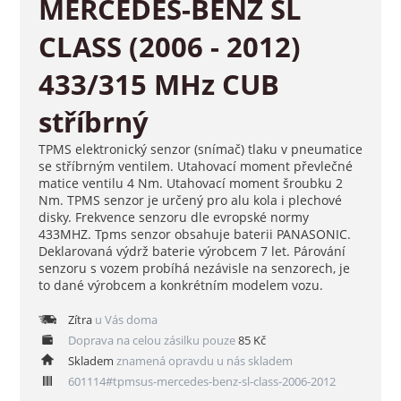
MERCEDES-BENZ SL
CLASS (2006 - 2012)
433/315 MHz CUB
stříbrný
TPMS elektronický senzor (snímač) tlaku v pneumatice
se stříbrným ventilem. Utahovací moment převlečné
matice ventilu 4 Nm. Utahovací moment šroubku 2
Nm. TPMS senzor je určený pro alu kola i plechové
disky. Frekvence senzoru dle evropské normy
433MHZ. Tpms senzor obsahuje baterii PANASONIC.
Deklarovaná výdrž baterie výrobcem 7 let. Párování
senzoru s vozem probíhá nezávisle na senzorech, je
to dané výrobcem a konkrétním modelem vozu.
Zítra
u Vás doma
Doprava na celou zásilku pouze
85 Kč
Skladem
znamená opravdu u nás skladem
601114#tpmsus-mercedes-benz-sl-class-2006-2012