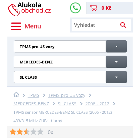
0 Kč
Menu
TPMS pro US vozy
MERCEDES-BENZ
SL CLASS
TPMS
TPMS pro US vozy
MERCEDES-BENZ
SL CLASS
2006 - 2012
TPMS senzor MERCEDES-BENZ SL CLASS (2006 - 2012)
433/315 MHz CUB stříbrný
0x