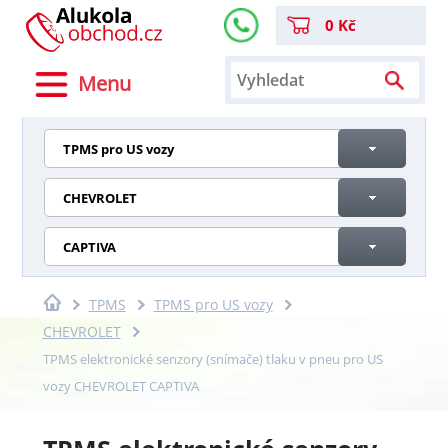
0 Kč
Menu
TPMS pro US vozy
CHEVROLET
CAPTIVA
TPMS
TPMS pro US vozy
CHEVROLET
TPMS elektronické senzory (snímače) tlaku v pneu pro US
vozy CHEVROLET CAPTIVA