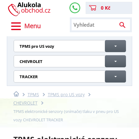
0 Kč
Menu
TPMS pro US vozy
CHEVROLET
TRACKER
TPMS
TPMS pro US vozy
CHEVROLET
TPMS elektronické senzory (snímače) tlaku v pneu pro US
vozy CHEVROLET TRACKER