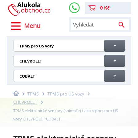
0 Kč
Menu
TPMS pro US vozy
CHEVROLET
COBALT
TPMS
TPMS pro US vozy
CHEVROLET
TPMS elektronické senzory (snímače) tlaku v pneu pro US
vozy CHEVROLET COBALT