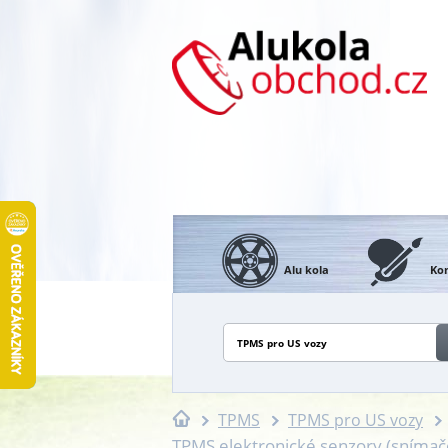
Alu kola
Kon
TPMS pro US vozy
TPMS
TPMS pro US vozy
TPMS elektronické senzory (sníma