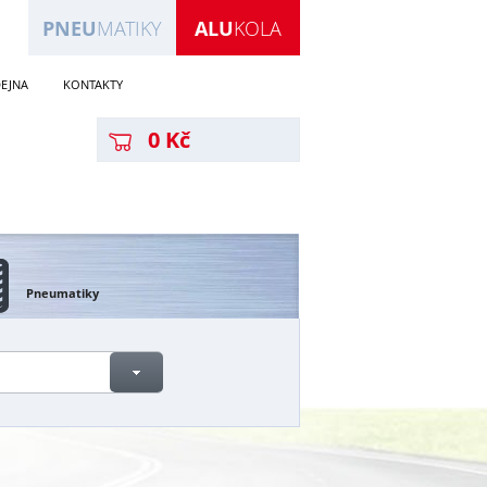
PNEU
MATIKY
ALU
KOLA
EJNA
KONTAKTY
0 Kč
Pneumatiky