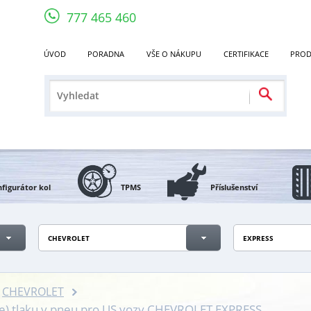
777 465 460
ÚVOD
PORADNA
VŠE O NÁKUPU
CERTIFIKACE
PROD
figurátor kol
TPMS
Příslušenství
CHEVROLET
EXPRESS
CHEVROLET
če) tlaku v pneu pro US vozy CHEVROLET EXPRESS