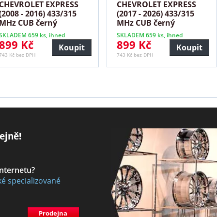
CHEVROLET EXPRESS
CHEVROLET EXPRESS
(2008 - 2016) 433/315
(2017 - 2026) 433/315
MHz CUB černý
MHz CUB černý
SKLADEM 659 ks, ihned
SKLADEM 659 ks, ihned
899 Kč
899 Kč
Koupit
Koupit
743 Kč bez DPH
743 Kč bez DPH
ejně!
internetu?
ké specializované
Prodejna