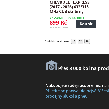
CHEVROLET EXPRESS
(2017 - 2026) 433/315
MHz CUB stříbrný
SKLADEM 1170 ks, ihned
899 Kč
Koupit
743 Kč bez DPH
Produktů na stránku
16
32
48
Přes 8 000 kol na prod
Nakupujete raději osobně než na 
Přijeďte se podívat do největší čes
prodejny alukol a pneu