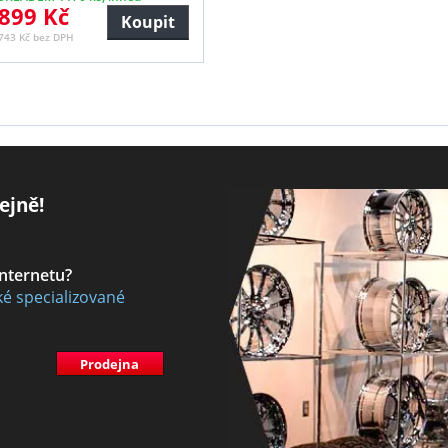
899 Kč
Koupit
743 Kč bez DPH
ejně!
internetu?
ké specializované
Prodejna