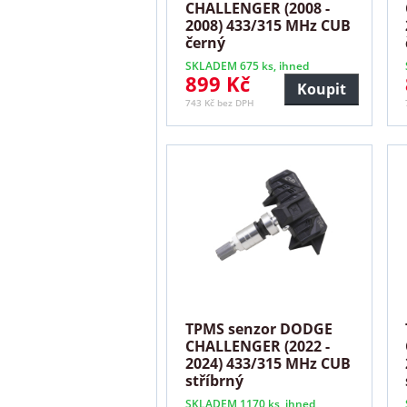
CHALLENGER (2008 -
2008) 433/315 MHz CUB
černý
SKLADEM 675 ks, ihned
899 Kč
Koupit
743 Kč bez DPH
TPMS senzor DODGE
CHALLENGER (2022 -
2024) 433/315 MHz CUB
stříbrný
SKLADEM 1170 ks, ihned