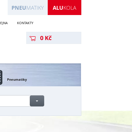
PNEU
MATIKY
ALU
KOLA
EJNA
KONTAKTY
0 Kč
Pneumatiky