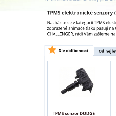
TPMS elektronické senzory
Nacházíte se v kategorii TPMS ele
zobrazené snímače tlaku pasují n
CHALLENGER, rádi Vám zašleme nab
Dle oblíbenosti
Od nejle
TPMS senzor DODGE