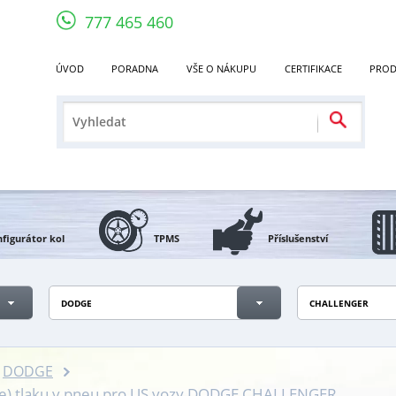
777 465 460
ÚVOD
PORADNA
VŠE O NÁKUPU
CERTIFIKACE
PROD
figurátor kol
TPMS
Příslušenství
DODGE
CHALLENGER
DODGE
če) tlaku v pneu pro US vozy DODGE CHALLENGER