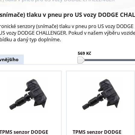
 (snímače) tlaku v pneu pro US vozy DODGE CH
ktronické senzory (snímače) tlaku v pneu pro US vozy DOD
a US vozy DODGE CHALLENGER. Pokud v našem výběru vozid
ídku a daný typ doplníme.
569 Kč
vnějšího
TPMS senzor DODGE
TPMS senzor DODGE