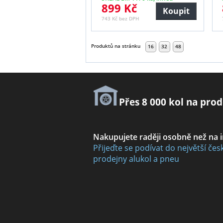
899 Kč
Koupit
743 Kč bez DPH
Produktů na stránku
16
32
48
Přes 8 000 kol na prod
Nakupujete raději osobně než na 
Přijeďte se podívat do největší čes
prodejny alukol a pneu