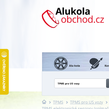
Alu kola
Kon
TPMS pro US vozy
TPMS
TPMS pro US vozy
TPMS elektronické senzory (sníma