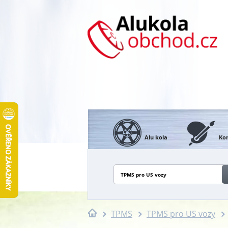
Alu kola
Kon
TPMS pro US vozy
TPMS
TPMS pro US vozy