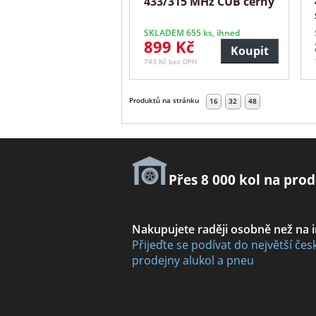
433/315 MHz CUB černý
SKLADEM 655 ks, ihned
899 Kč
Koupit
743 Kč bez DPH
Produktů na stránku
16
32
48
Přes 8 000 kol na prod
Nakupujete raději osobně než na 
Přijeďte se podívat do největší čes
prodejny alukol a pneu