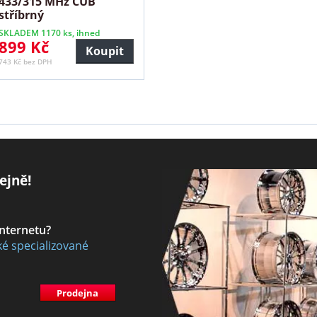
433/315 MHz CUB
stříbrný
SKLADEM 1170 ks, ihned
899 Kč
Koupit
743 Kč bez DPH
ejně!
internetu?
ké specializované
Prodejna