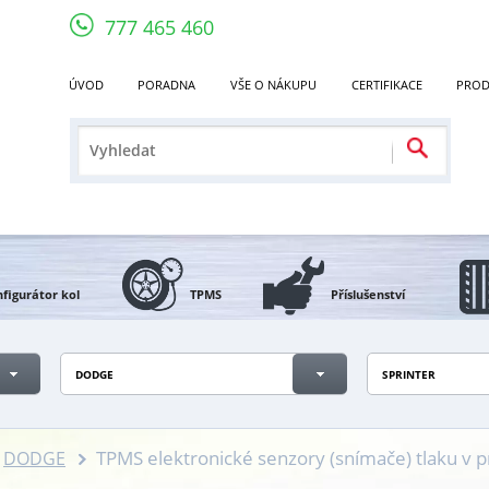
777 465 460
ÚVOD
PORADNA
VŠE O NÁKUPU
CERTIFIKACE
PROD
figurátor kol
TPMS
Příslušenství
DODGE
SPRINTER
TPMS elektronické senzory (snímače) tlaku v
DODGE