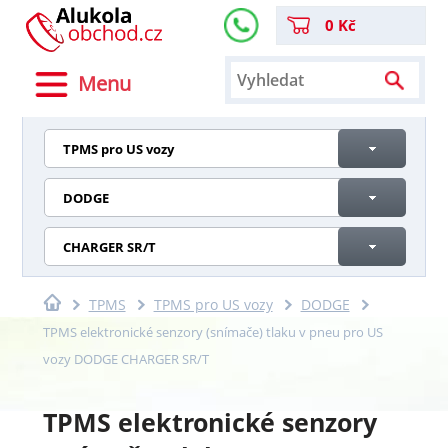
0 Kč
Menu
TPMS pro US vozy
DODGE
CHARGER SR/T
TPMS
TPMS pro US vozy
DODGE
TPMS elektronické senzory (snímače) tlaku v pneu pro US
vozy DODGE CHARGER SR/T
TPMS elektronické senzory