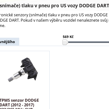
(snímače) tlaku v pneu pro US vozy DODGE DAR
ktronické senzory (snímače) tlaku v pneu pro US vozy DODG
DODGE DART. Pokud v našem výběru vozidel nenaleznete svů
me.
569 Kč
vnějšího
TPMS senzor DODGE
DART (2012 - 2017)