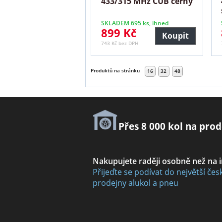
433/315 MHz CUB černý
SKLADEM 695 ks, ihned
899 Kč
Koupit
743 Kč bez DPH
Produktů na stránku
16
32
48
Přes 8 000 kol na prod
Nakupujete raději osobně než na 
Přijeďte se podívat do největší čes
prodejny alukol a pneu