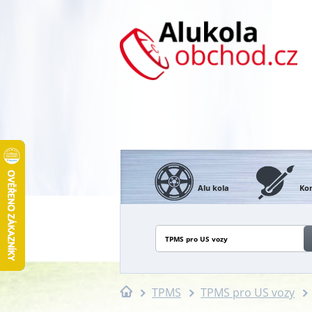
Alu kola
Kon
TPMS pro US vozy
TPMS
TPMS pro US vozy