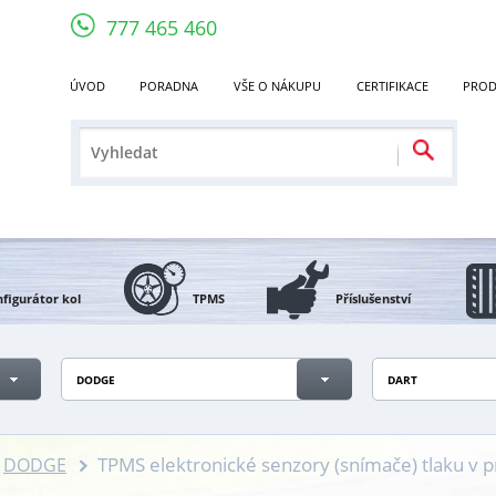
777 465 460
ÚVOD
PORADNA
VŠE O NÁKUPU
CERTIFIKACE
PROD
figurátor kol
TPMS
Příslušenství
DODGE
DART
TPMS elektronické senzory (snímače) tlaku v
DODGE