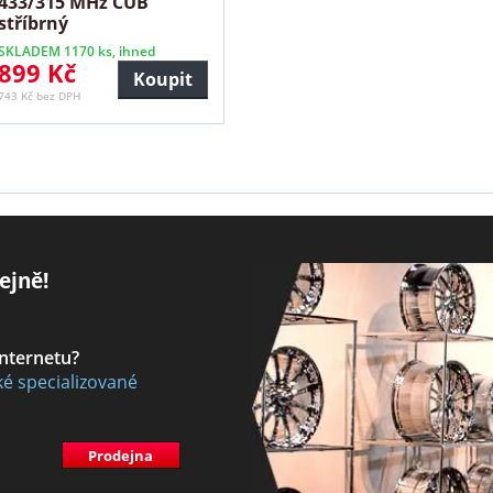
433/315 MHz CUB
stříbrný
SKLADEM 1170 ks, ihned
899 Kč
Koupit
743 Kč bez DPH
ejně!
internetu?
ké specializované
Prodejna