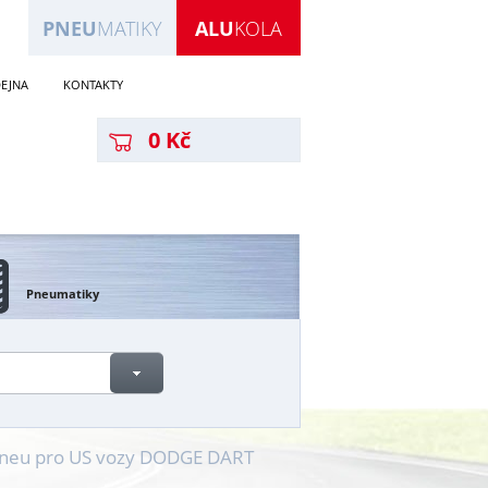
PNEU
MATIKY
ALU
KOLA
EJNA
KONTAKTY
0 Kč
Pneumatiky
 pneu pro US vozy DODGE DART