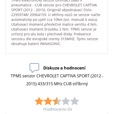
TPMS elektronický senzor (snímač) tlaku v
pneumatice - CUB senzor pro CHEVROLET CAPTIVA
SPORT (2012 - 2015). Originál objednávací číslo:
22959748/ 20964159. U většiny vozů se senzor načte
automaticky po ujetí cca 10km (viz. manuál k vozu).
Utahovací moment převlečné matice ventilu 4 Nm.
Utahovací moment šroubku 2 Nm. TPMS senzor je
určený pro alu kola i plechové disky. Frekvence
senzoru dle evropské normy 315MHZ. Tpms senzor
obsahuje baterii PANASONIC.
Diskuze a hodnocení
TPMS senzor CHEVROLET CAPTIVA SPORT (2012 -
2015) 433/315 MHz CUB stříbrný
Hodnoceno 0x