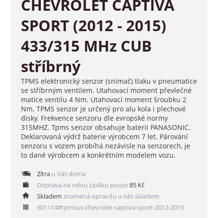
CHEVROLET CAPTIVA
SPORT (2012 - 2015)
433/315 MHz CUB
stříbrný
TPMS elektronický senzor (snímač) tlaku v pneumatice
se stříbrným ventilem. Utahovací moment převlečné
matice ventilu 4 Nm. Utahovací moment šroubku 2
Nm. TPMS senzor je určený pro alu kola i plechové
disky. Frekvence senzoru dle evropské normy
315MHZ. Tpms senzor obsahuje baterii PANASONIC.
Deklarovaná výdrž baterie výrobcem 7 let. Párování
senzoru s vozem probíhá nezávisle na senzorech, je
to dané výrobcem a konkrétním modelem vozu.
Zítra
u Vás doma
Doprava na celou zásilku pouze
85 Kč
Skladem
znamená opravdu u nás skladem
601114#tpmsus-chevrolet-captiva-sport-2012-2015