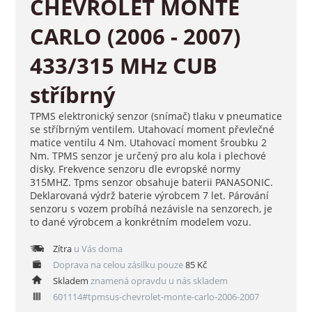
CHEVROLET MONTE
CARLO (2006 - 2007)
433/315 MHz CUB
stříbrný
TPMS elektronický senzor (snímač) tlaku v pneumatice
se stříbrným ventilem. Utahovací moment převlečné
matice ventilu 4 Nm. Utahovací moment šroubku 2
Nm. TPMS senzor je určený pro alu kola i plechové
disky. Frekvence senzoru dle evropské normy
315MHZ. Tpms senzor obsahuje baterii PANASONIC.
Deklarovaná výdrž baterie výrobcem 7 let. Párování
senzoru s vozem probíhá nezávisle na senzorech, je
to dané výrobcem a konkrétním modelem vozu.
Zítra
u Vás doma
Doprava na celou zásilku pouze
85 Kč
Skladem
znamená opravdu u nás skladem
601114#tpmsus-chevrolet-monte-carlo-2006-2007