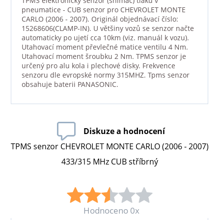
TPMS elektronický senzor (snímač) tlaku v
pneumatice - CUB senzor pro CHEVROLET MONTE
CARLO (2006 - 2007). Originál objednávací číslo:
15268606(CLAMP-IN). U většiny vozů se senzor načte
automaticky po ujetí cca 10km (viz. manuál k vozu).
Utahovací moment převlečné matice ventilu 4 Nm.
Utahovací moment šroubku 2 Nm. TPMS senzor je
určený pro alu kola i plechové disky. Frekvence
senzoru dle evropské normy 315MHZ. Tpms senzor
obsahuje baterii PANASONIC.
Diskuze a hodnocení
TPMS senzor CHEVROLET MONTE CARLO (2006 - 2007)
433/315 MHz CUB stříbrný
Hodnoceno 0x