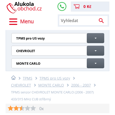
0 Kč
Menu
TPMS pro US vozy
CHEVROLET
MONTE CARLO
TPMS
TPMS pro US vozy
CHEVROLET
MONTE CARLO
2006 - 2007
TPMS senzor CHEVROLET MONTE CARLO (2006 - 2007)
433/315 MHz CUB stříbrný
0x