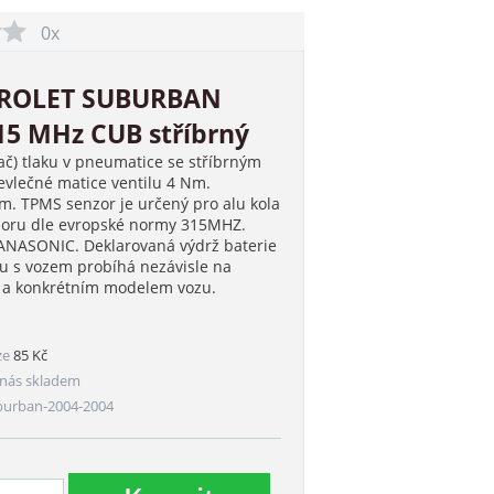
0x
VROLET SUBURBAN
315 MHz CUB stříbrný
ač) tlaku v pneumatice se stříbrným
vlečné matice ventilu 4 Nm.
. TPMS senzor je určený pro alu kola
nzoru dle evropské normy 315MHZ.
PANASONIC. Deklarovaná výdrž baterie
ru s vozem probíhá nezávisle na
m a konkrétním modelem vozu.
ze
85 Kč
nás skladem
burban-2004-2004