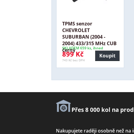
TPMS senzor
CHEVROLET
SUBURBAN (2004 -
2004) 433/315 MHz CUB
SKLADEM 659 ks, ihned
černý
899 Kč
Koupit
743 Kč bez DPH
Přes 8 000 kol na prod
Nakupujete raději osobně než na 