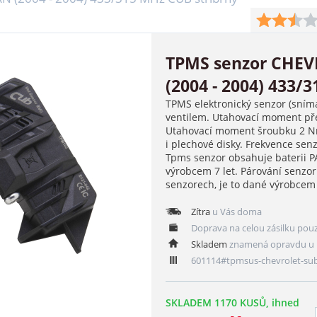
TPMS senzor CHE
(2004 - 2004) 433/
TPMS elektronický senzor (sním
ventilem. Utahovací moment pře
Utahovací moment šroubku 2 Nm
i plechové disky. Frekvence se
Tpms senzor obsahuje baterii 
výrobcem 7 let. Párování senzo
senzorech, je to dané výrobce
Zítra
u Vás doma
Doprava na celou zásilku pou
Skladem
znamená opravdu u 
601114#tpmsus-chevrolet-su
SKLADEM 1170 KUSŮ, ihned