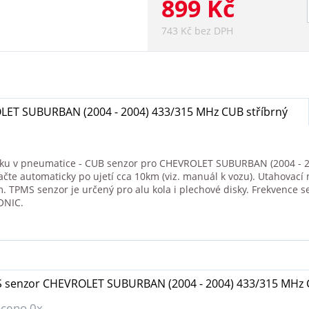
899 Kč
743 Kč bez DPH
ET SUBURBAN (2004 - 2004) 433/315 MHz CUB stříbrný
aku v pneumatice - CUB senzor pro CHEVROLET SUBURBAN (2004 - 200
ačte automaticky po ujetí cca 10km (viz. manuál k vozu). Utahovací
TPMS senzor je určený pro alu kola i plechové disky. Frekvence 
ONIC.
 senzor CHEVROLET SUBURBAN (2004 - 2004) 433/315 MHz C
ceno 0x