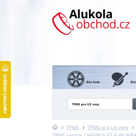
Alu kola
Kon
TPMS pro US vozy
TPMS
TPMS pro US vozy
TPMS senzor CHEVROLET SUBURBAN 