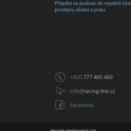
Přijeďte se podívat do největší čes
prodejny alukol a pneu
+420
777 465 460
info@
racing-line.cz
Facebook
Mapa stránek
|
Spolufinancování EU
|
Login