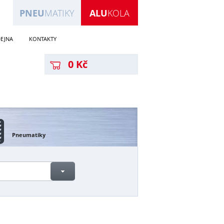
PNEU
MATIKY
ALU
KOLA
EJNA
KONTAKTY
0 Kč
Pneumatiky