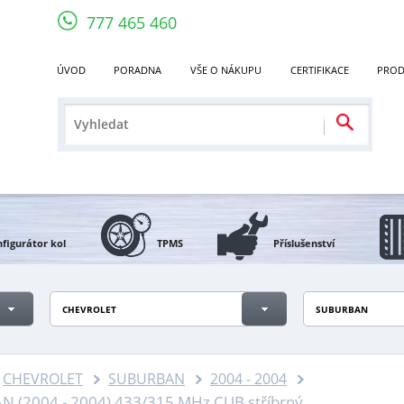
777 465 460
ÚVOD
PORADNA
VŠE O NÁKUPU
CERTIFIKACE
PROD
figurátor kol
TPMS
Příslušenství
CHEVROLET
SUBURBAN
CHEVROLET
SUBURBAN
2004 - 2004
(2004 - 2004) 433/315 MHz CUB stříbrný