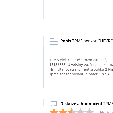
Popis
TPMS senzor CHEVROL
TPMS elektronický senzor (snímač) tl
15136883. U většiny vozů se senzor n
Nm. Utahovací moment šroubku 2 Nm. 
Tpms senzor obsahuje baterii PANAS
Diskuze a hodnocení
TPMS
Hodno