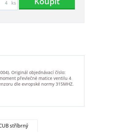
Koupit
ks
4). Originál objednávací číslo:
 moment převlečné matice ventilu 4
senzoru dle evropské normy 315MHZ.
UB stříbrný