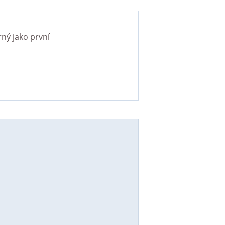
rný
jako první