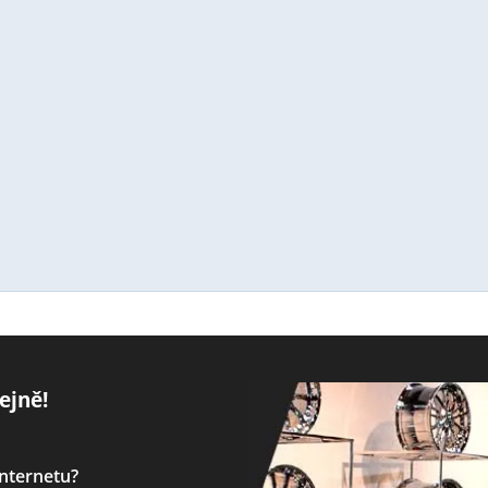
ejně!
internetu?